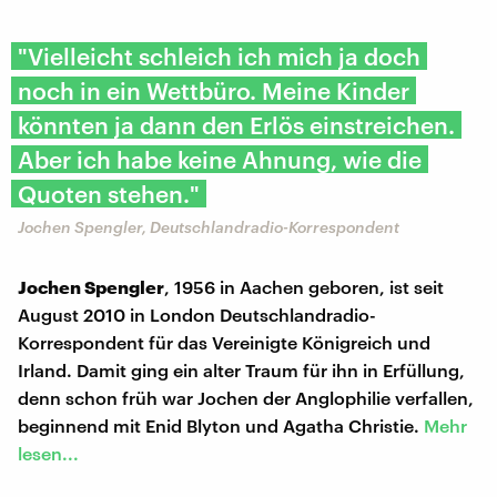
"Vielleicht schleich ich mich ja doch
noch in ein Wettbüro. Meine Kinder
könnten ja dann den Erlös einstreichen.
Aber ich habe keine Ahnung, wie die
Quoten stehen."
Jochen Spengler, Deutschlandradio-Korrespondent
Jochen Spengler
, 1956 in Aachen geboren, ist seit
August 2010 in London Deutschlandradio-
Korrespondent für das Vereinigte Königreich und
Irland. Damit ging ein alter Traum für ihn in Erfüllung,
denn schon früh war Jochen der Anglophilie verfallen,
beginnend mit Enid Blyton und Agatha Christie.
Mehr
lesen...