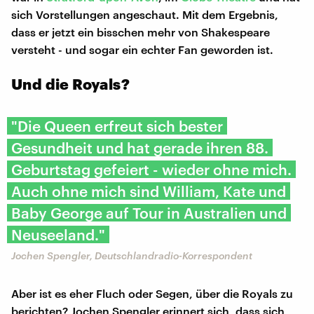
sich Vorstellungen angeschaut. Mit dem Ergebnis,
dass er jetzt ein bisschen mehr von Shakespeare
versteht - und sogar ein echter Fan geworden ist.
Und die Royals?
"Die Queen erfreut sich bester
Gesundheit und hat gerade ihren 88.
Geburtstag gefeiert - wieder ohne mich.
Auch ohne mich sind William, Kate und
Baby George auf Tour in Australien und
Neuseeland."
Jochen Spengler, Deutschlandradio-Korrespondent
Aber ist es eher Fluch oder Segen, über die Royals zu
berichten? Jochen Spengler erinnert sich, dass sich