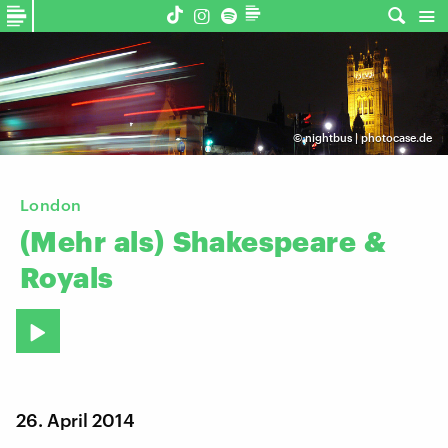
©
nightbus | photocase.de
London
(Mehr
als)
Shakespeare
&
Royals
26. April 2014