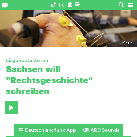
©
dpa
Lügendetektoren
Sachsen
will
"Rechtsgeschichte"
schreiben
Deutschlandfunk App
ARD Sounds