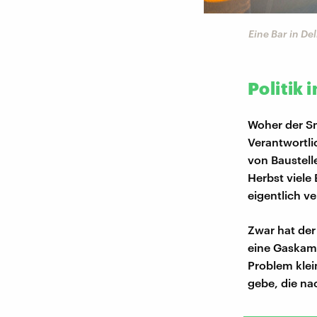
Eine Bar in De
Politik
Woher der Sm
Verantwortli
von Baustel
Herbst viele
eigentlich ve
Zwar hat der
eine Gaskamm
Problem klei
gebe, die na