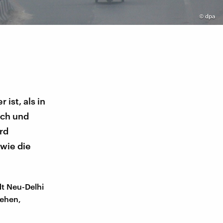
©
dpa
ist, als in
ich und
rd
 wie die
dt Neu-Delhi
tehen,