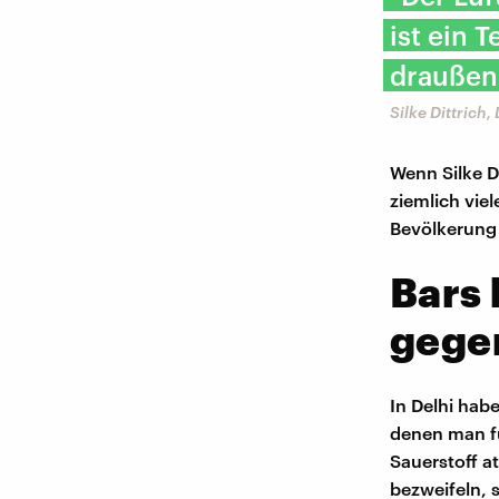
ist ein 
draußen 
Silke Dittrich
Wenn Silke D
ziemlich viel
Bevölkerung 
Bars 
gege
In Delhi hab
denen man f
Sauerstoff a
bezweifeln, s