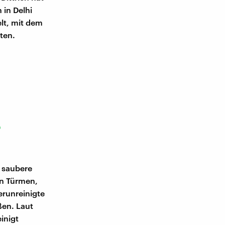
 in Delhi
lt, mit dem
tten.
r
 saubere
en Türmen,
erunreinigte
ßen. Laut
inigt