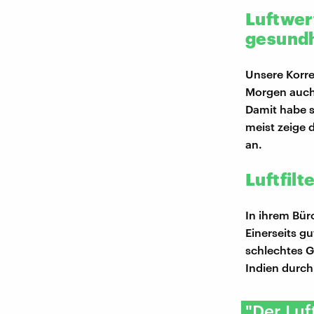
Luftwer
gesundh
Unsere Korres
Morgen auch 
Damit habe s
meist zeige 
an.
Luftfilt
In ihrem Büro
Einerseits gu
schlechtes G
Indien durc
"Der Luf