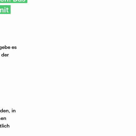
mit
 gebe es
 der
den, in
nen
tlich