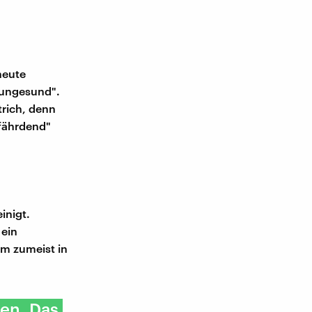
heute
r ungesund".
trich, denn
efährdend"
inigt.
 ein
om zumeist in
sen. Das