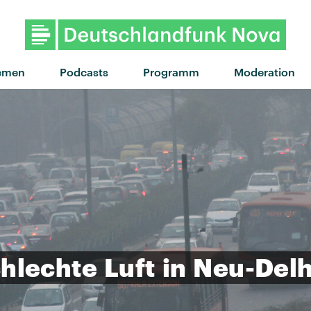
"Wait For You" von WizTheMc 
emen
Podcasts
Programm
Moderation
chlechte
Luft
in
Neu-Delh