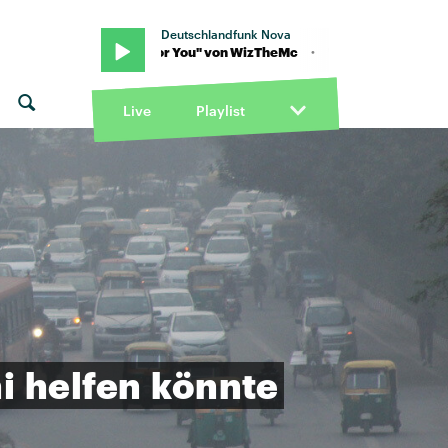
Deutschlandfunk Nova
· "Wait For You" von WizTheMc · "Wait For You" von WizTheMc
Live
Playlist
i
helfen
könnte