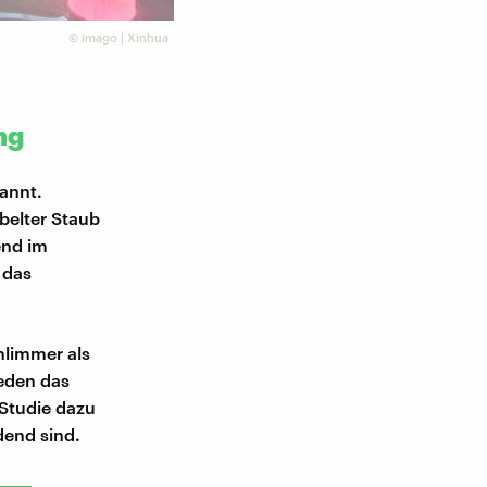
©
imago | Xinhua
ng
annt.
belter Staub
end im
 das
hlimmer als
reden das
 Studie dazu
dend sind.