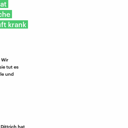
at
sche
ft krank
 Wir
ie tut es
lle und
Dittrich hat