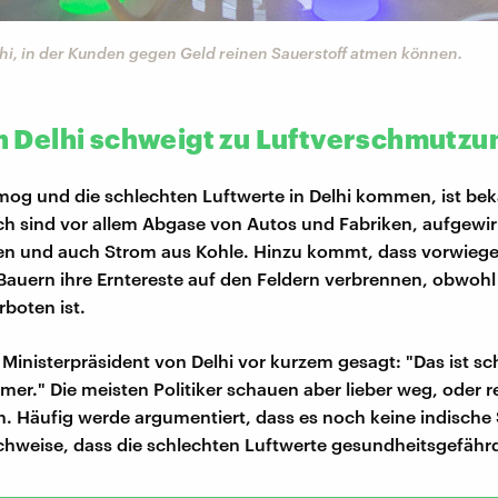
lhi, in der Kunden gegen Geld reinen Sauerstoff atmen können.
 in Delhi schweigt zu Luftverschmutzu
og und die schlechten Luftwerte in Delhi kommen, ist bek
ch sind vor allem Abgase von Autos und Fabriken, aufgewir
len und auch Strom aus Kohle. Hinzu kommt, dass vorwieg
 Bauern ihre Erntereste auf den Feldern verbrennen, obwohl
rboten ist.
 Ministerpräsident von Delhi vor kurzem gesagt: "Das ist sc
er." Die meisten Politiker schauen aber lieber weg, oder 
n. Häufig werde argumentiert, dass es noch keine indische
chweise, dass die schlechten Luftwerte gesundheitsgefähr