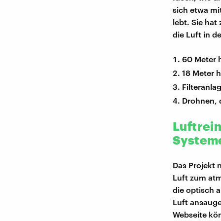
sich etwa mit
lebt. Sie ha
die Luft in d
60 Meter 
18 Meter 
Filteranl
Drohnen, 
Luftrei
System
Das Projekt 
Luft zum atm
die optisch 
Luft ansauge
Webseite kön