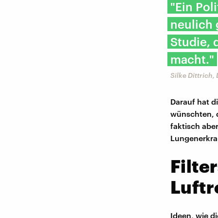
"Ein Pol
neulich 
Studie, 
macht."
Silke Dittrich
Darauf hat d
wünschten, d
faktisch aber
Lungenerkra
Filte
Luft
Ideen, wie di