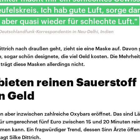
Teufelskreis. Ich hab gute Luft, sorge da
aber quasi wieder für schlechte Luft."
, Deutschlandfunk-Korrespondentin in Neu-Delhi, Indien
ittrich nach draußen geht, zieht sie eine Maske auf. Davon
e, sogar schön designete, die viel Geld kosten. Die Mehrheit
trägt diese Masken allerdings nicht.
bieten reinen Sauerstoff
n Geld
en aber inzwischen zahlreiche Oxybars eröffnet. Das sind Lä
ür umgerechnet fünf Euro zwischen 15 und 20 Minuten rei
tmen kann. Ein fragwürdiger Trend, dessen Sinn Ärzte öffen
agt Silke Dittrich.