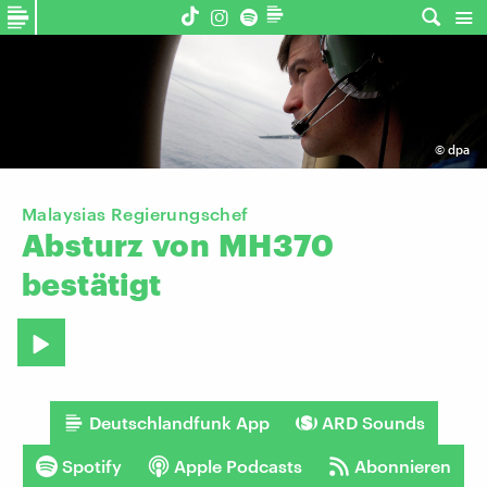
©
dpa
Malaysias Regierungschef
Absturz
von
MH370
bestätigt
Deutschlandfunk App
ARD Sounds
Spotify
Apple Podcasts
Abonnieren