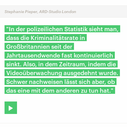
Stephanie Pieper, ARD-Studio London
"In der polizeilichen Statistik sieht man,
dass die Kriminalitätsrate in
Großbritannien seit der
Jahrtausendwende fast kontinuierlich
sinkt. Also, in dem Zeitraum, indem die
Videoüberwachung ausgedehnt wurde.
Schwer nachweisen lässt sich aber, ob
das eine mit dem anderen zu tun hat."