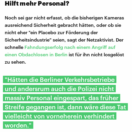
Hilft mehr Personal?
Noch sei gar nicht erfasst, ob die bisherigen Kameras
ausreichend Sicherheit gebracht hätten, oder ob sie
nicht eher "ein Placebo zur Förderung der
Sicherheitsindustrie" seien, sagt der Netzaktivist. Der
schnelle
Fahndungserfolg nach einem Angriff auf
einen Obdachlosen in Berlin
ist für ihn nicht losgelöst
zu sehen.
"Hätten die Berliner Verkehrsbetriebe
und andersrum auch die Polizei nicht
massiv Personal eingespart, das früher
Streife gegangen ist, dann wäre diese Tat
vielleicht von vorneherein verhindert
worden."