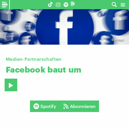
©
Imago
Medien-Partnerschaften
Facebook
baut
um
Spotify
Abonnieren