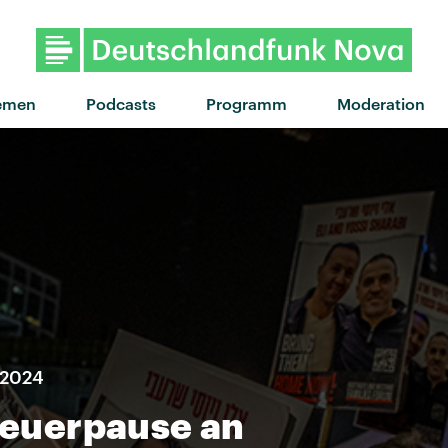
"The other side of paradi
emen
Podcasts
Programm
Moderation
 2024
 Feuerpause an