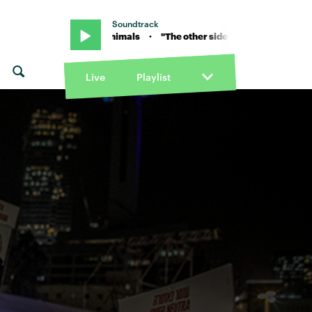
Soundtrack
se" von Glass Animals · "The other side of paradise" von Glass Anima
Live
Playlist