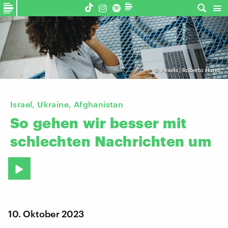
©
Pexels | Roberto Hund
Israel, Ukraine, Afghanistan
So
gehen
wir
besser
mit
schlechten
Nachrichten
um
10. Oktober 2023