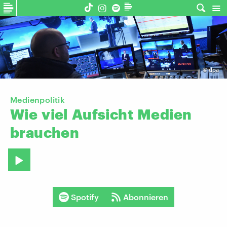
©
dpa
Medienpolitik
Wie
viel
Aufsicht
Medien
brauchen
Spotify
Abonnieren