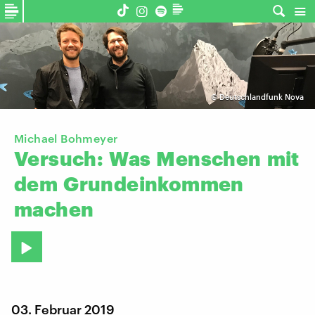
©
Deutschlandfunk Nova
Michael Bohmeyer
Versuch:
Was
Menschen
mit
dem
Grundeinkommen
machen
03. Februar 2019