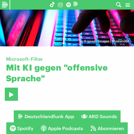
©
imago images | Westend61
Microsoft-Filter
Mit
KI
gegen
"offensive
Sprache"
Deutschlandfunk App
ARD Sounds
Spotify
Apple Podcasts
Abonnieren