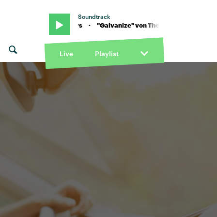
Soundtrack
emical Brothers · "Galvanize" von The Chemical Brothers · "Galvan
Live
Playlist