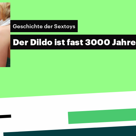
Geschichte der Sextoys
Der Dildo ist fast 3000 Jahre