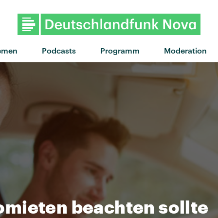
"Galvanize" von The Ch
emen
Podcasts
Programm
Moderation
mieten beachten sollte