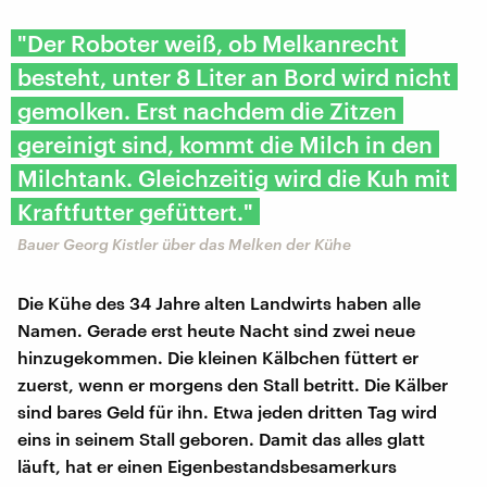
"Der Roboter weiß, ob Melkanrecht
besteht, unter 8 Liter an Bord wird nicht
gemolken. Erst nachdem die Zitzen
gereinigt sind, kommt die Milch in den
Milchtank. Gleichzeitig wird die Kuh mit
Kraftfutter gefüttert."
Bauer Georg Kistler über das Melken der Kühe
Die Kühe des 34 Jahre alten Landwirts haben alle
Namen. Gerade erst heute Nacht sind zwei neue
hinzugekommen. Die kleinen Kälbchen füttert er
zuerst, wenn er morgens den Stall betritt. Die Kälber
sind bares Geld für ihn. Etwa jeden dritten Tag wird
eins in seinem Stall geboren. Damit das alles glatt
läuft, hat er einen Eigenbestandsbesamerkurs