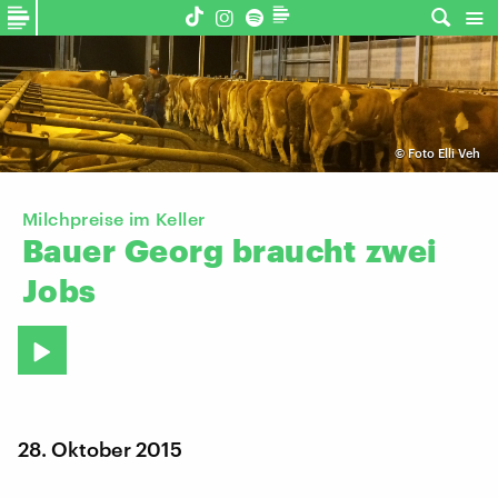
©
Foto Elli Veh
Milchpreise im Keller
Bauer
Georg
braucht
zwei
Jobs
28. Oktober 2015