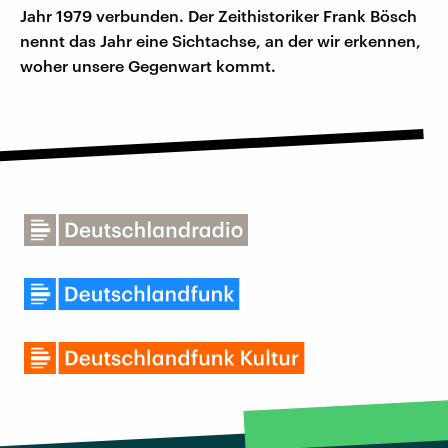
Jahr 1979 verbunden. Der Zeithistoriker Frank Bösch
nennt das Jahr eine Sichtachse, an der wir erkennen,
woher unsere Gegenwart kommt.