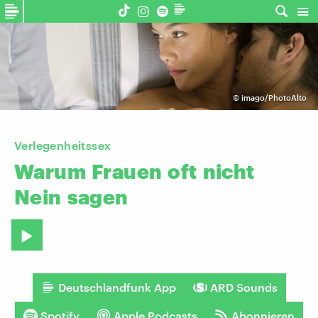
©
imago/PhotoAlto
Verlegenheitssex
Warum
Frauen
oft
nicht
Nein
sagen
Deutschlandfunk App
ARD Sounds
Spotify
Apple Podcasts
Abonnieren