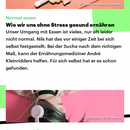
©
Yasin Aribuga | unsplash
Normal essen
Wie wir uns ohne Stress gesund ernähren
Unser Umgang mit Essen ist vieles, nur oft leider
nicht normal. Nils hat das vor einiger Zeit bei sich
selbst festgestellt. Bei der Suche nach dem richtigen
Maß, kann der Ernährungsmediziner André
Kleinridders helfen. Für sich selbst hat er es schon
gefunden.
©
Unsplash | Elice Moore