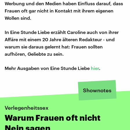
Werbung und den Medien haben Einfluss darauf, dass
Frauen oft gar nicht in Kontakt mit ihrem eigenen
Wollen sind.
In Eine Stunde Liebe erzählt Caroline auch von ihrer
Affäre mit einem 20 Jahre älteren Redakteur - und
warum sie daraus gelernt hat: Frauen sollten
aufhören, Geliebte zu sein.
Mehr Ausgaben von Eine Stunde Liebe
hier
.
Shownotes
Verlegenheitssex
Warum Frauen oft nicht
Nein sagen