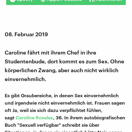
08. Februar 2019
Caroline fährt mit ihrem Chef in ihre
Studentenbude, dort kommt es zum Sex. Ohne
körperlichen Zwang, aber auch nicht wirklich
einvernehmlich.
Es gibt Graubereiche, in denen Sex einvernehmlich
und irgendwie nicht einvernehmlich ist. Frauen sagen
oft Ja, weil sie sich dazu verpflichtet fühlen,
sagt
Caroline Rosales
, 36. In ihrem autobiografischen
Buch "Sexuell verfügbar" schreibt sie über