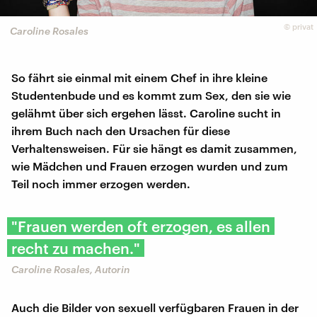
©
privat
Caroline Rosales
So fährt sie einmal mit einem Chef in ihre kleine
Studentenbude und es kommt zum Sex, den sie wie
gelähmt über sich ergehen lässt. Caroline sucht in
ihrem Buch nach den Ursachen für diese
Verhaltensweisen. Für sie hängt es damit zusammen,
wie Mädchen und Frauen erzogen wurden und zum
Teil noch immer erzogen werden.
"Frauen werden oft erzogen, es allen
recht zu machen."
Caroline Rosales, Autorin
Auch die Bilder von sexuell verfügbaren Frauen in der