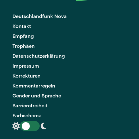
Deutschlandfunk Nova
Kontakt
Empfang
Trophäen
Datenschutzerklärung
Impressum
Korrekturen
Kommentarregeln
Gender und Sprache
Barrierefreiheit
Farbschema