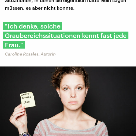
Situationen, in denen sie eigentlich hätte Nein sagen
müssen, es aber nicht konnte.
"Ich denke, solche
Graubereichssituationen kennt fast jede
Frau."
Caroline Rosales, Autorin