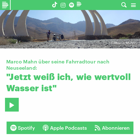
©
Marco Mahn
Marco Mahn über seine Fahrradtour nach
Neuseeland:
"Jetzt
weiß
ich,
wie
wertvoll
Wasser
ist"
Spotify
Apple Podcasts
Abonnieren