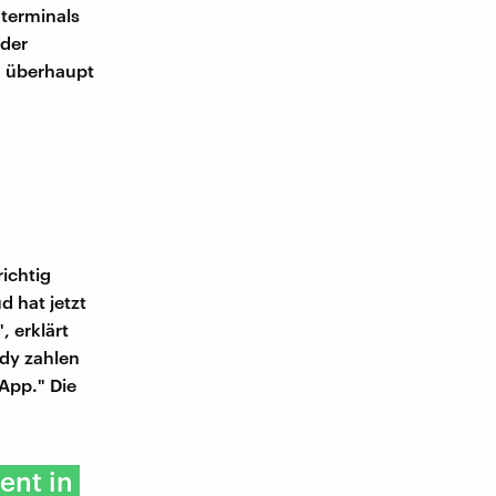
nterminals
 der
n überhaupt
ichtig
d hat jetzt
 erklärt
dy zahlen
App." Die
ent in