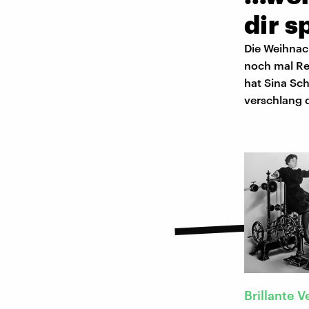
dir s
Die Weihnach
noch mal Re
hat Sina Sc
verschlang 
Brillante V