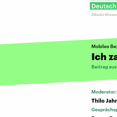
Deutsch
DRadio-Wissen
Mobiles Be
Ich z
Beitrag au
Moderator
Thilo Jah
Gesprächsp