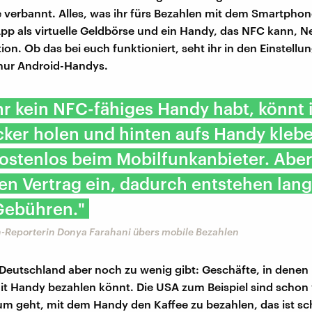
verbannt. Alles, was ihr fürs Bezahlen mit dem Smartphon
App als virtuelle Geldbörse und ein Handy, das NFC kann, Ne
n. Ob das bei euch funktioniert, seht ihr in den Einstellun
nur Android-Handys.
r kein NFC-fähiges Handy habt, könnt 
ker holen und hinten aufs Handy klebe
kostenlos beim Mobilfunkanbieter. Abe
en Vertrag ein, dadurch entstehen langf
Gebühren."
-Reporterin Donya Farahani übers mobile Bezahlen
Deutschland aber noch zu wenig gibt: Geschäfte, in denen 
t Handy bezahlen könnt. Die USA zum Beispiel sind schon v
m geht, mit dem Handy den Kaffee zu bezahlen, das ist sc