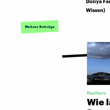
Donya Fa
Wissen)
Weitere Beiträge
Resilienz
Wie l