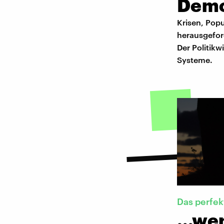
Demo
Krisen, Pop
herausgefor
Der Politikw
Systeme.
Das perfe
…wen