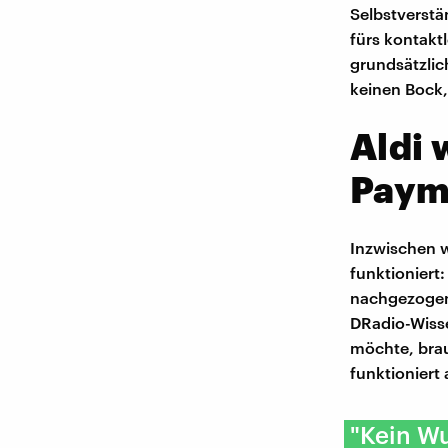
Selbstverstä
fürs kontakt
grundsätzlic
keinen Bock
Aldi 
Paym
Inzwischen w
funktioniert:
nachgezogen.
DRadio-Wisse
möchte, brau
funktioniert
"Kein Wu