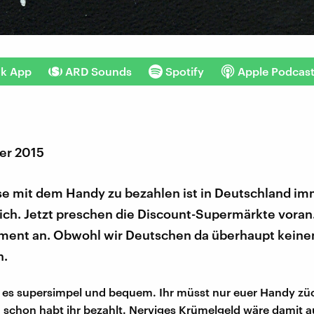
nk App
ARD Sounds
Spotify
Apple Podcas
er 2015
se mit dem Handy zu bezahlen ist in Deutschland i
ch. Jetzt preschen die Discount-Supermärkte voran. 
ment an. Obwohl wir Deutschen da überhaupt keine
n.
st es supersimpel und bequem. Ihr müsst nur euer Handy zü
, schon habt ihr bezahlt. Nerviges Krümelgeld wäre damit a