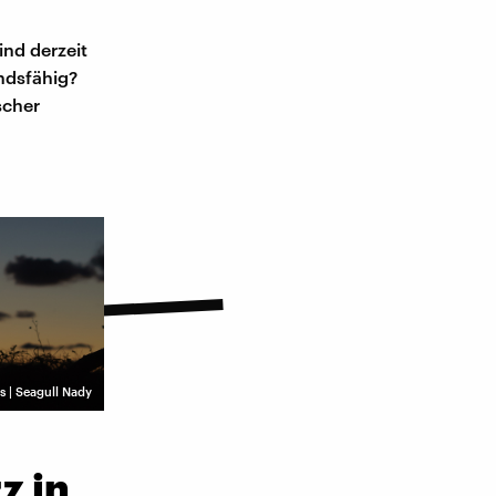
ind derzeit
ndsfähig?
scher
| Seagull Nady
z in