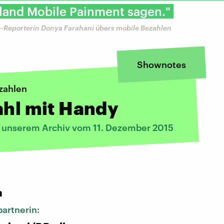
land Mobile Painment sagen."
-Reporterin Donya Farahani übers mobile Bezahlen
Shownotes
zahlen
ahl mit Handy
s unserem Archiv vom 11. Dezember 2015
:
n
artnerin: