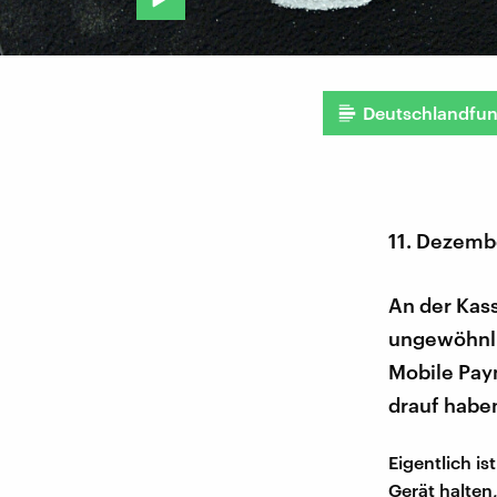
Deutschlandfu
11. Dezemb
An der Kas
ungewöhnli
Mobile Pay
drauf habe
Eigentlich i
Gerät halten