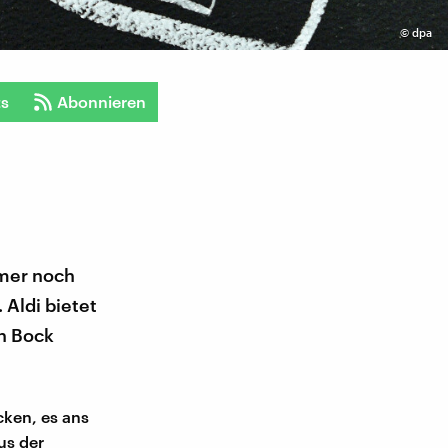
©
dpa
ts
Abonnieren
mmer noch
Aldi bietet
n Bock
cken, es ans
us der