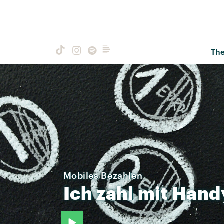
Th
Mobiles Bezahlen
Ich
zahl
mit
Hand