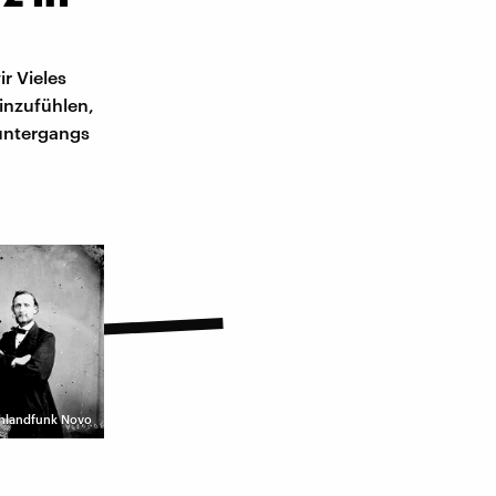
r Vieles
inzufühlen,
tuntergangs
schlandfunk Novo