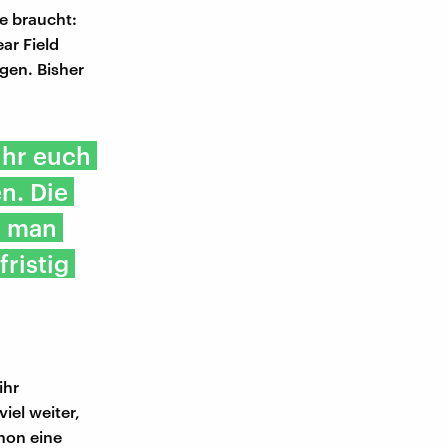
e braucht:
ar Field
gen. Bisher
ihr euch
n. Die
r man
ristig
ihr
iel weiter,
hon eine