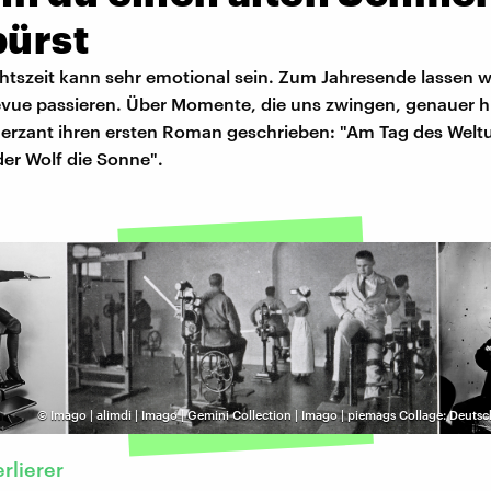
pürst
tszeit kann sehr emotional sein. Zum Jahresende lassen wi
vue passieren. Über Momente, die uns zwingen, genauer h
herzant ihren ersten Roman geschrieben: "Am Tag des Wel
der Wolf die Sonne".
©
Imago | alimdi | Imago | Gemini Collection | Imago | piemags Collage: Deut
erlierer