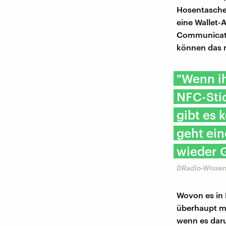
Hosentasche 
eine Wallet-
Communicatio
können das 
"Wenn ih
NFC-Stic
gibt es 
geht ein
wieder 
DRadio-Wissen
Wovon es in 
überhaupt mi
wenn es daru