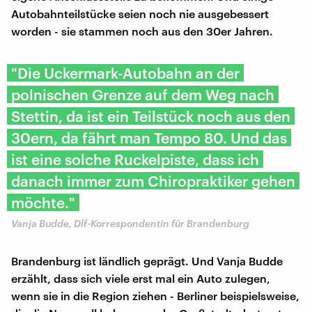
Autobahnteilstücke seien noch nie ausgebessert
worden - sie stammen noch aus den 30er Jahren.
"Die Uckermark-Autobahn an der
polnischen Grenze auf dem Weg nach
Stettin, da ist ein Teilstück noch aus den
30ern, da fährt man Tempo 80. Und das
ist eine solche Ruckelpiste, dass ich
danach immer zum Chiropraktiker gehen
möchte."
Vanja Budde, Dlf-Korrespondentin für Brandenburg
Brandenburg ist ländlich geprägt. Und Vanja Budde
erzählt, dass sich viele erst mal ein Auto zulegen,
wenn sie in die Region ziehen - Berliner beispielsweise,