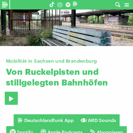
©
dpa
Mobilität in Sachsen und Brandenburg
Von
Ruckelpisten
und
stillgelegten
Bahnhöfen
Deutschlandfunk App
ARD Sounds
Spotify
Apple Podcasts
Abonnieren