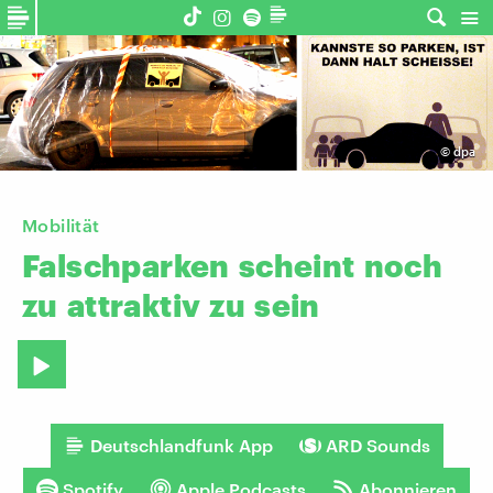
©
dpa
Mobilität
Falschparken
scheint
noch
zu
attraktiv
zu
sein
Deutschlandfunk App
ARD Sounds
Spotify
Apple Podcasts
Abonnieren