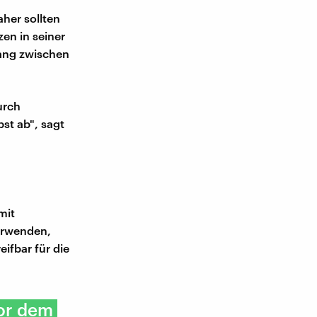
her sollten
zen in seiner
gang zwischen
urch
st ab", sagt
mit
verwenden,
ifbar für die
vor dem