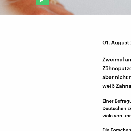
01. August
Zweimal am
Zähneputzen
aber nicht 
weiß Zahnar
Einer Befra
Deutschen zw
viele von un
Die Forschen