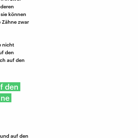
nderen
 sie können
e Zähne zwar
 nicht
uf den
och auf den
uf den
hne
Mund auf den