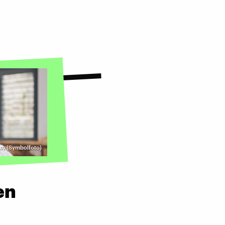
m (Symbolfoto)
en