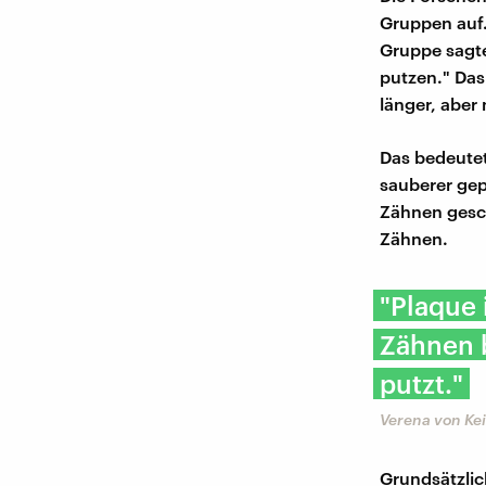
Gruppen auf.
Gruppe sagte
putzen." Das
länger, aber 
Das bedeutet
sauberer gep
Zähnen gesch
Zähnen.
"Plaque 
Zähnen b
putzt."
Verena von Ke
Grundsätzlic