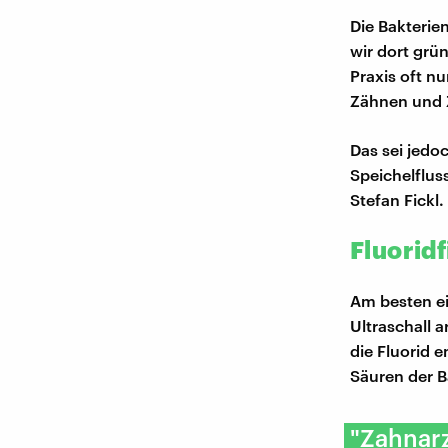
Die Bakterie
wir dort grün
Praxis oft n
Zähnen und 
Das sei jedo
Speichelflus
Stefan Fickl.
Fluorid
Am besten ei
Ultraschall 
die Fluorid 
Säuren der B
"Zahnarz