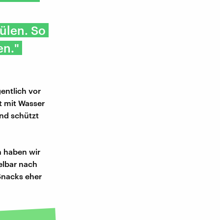
ülen. So
en."
entlich vor
t mit Wasser
und schützt
n haben wir
elbar nach
Snacks eher