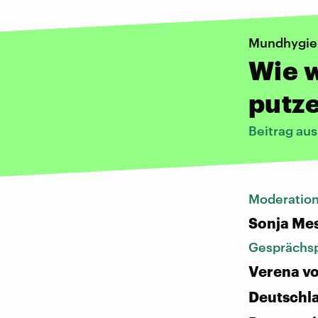
Mundhygie
Wie w
putz
Beitrag au
Moderatio
Sonja Me
Gesprächsp
Verena vo
Deutschl