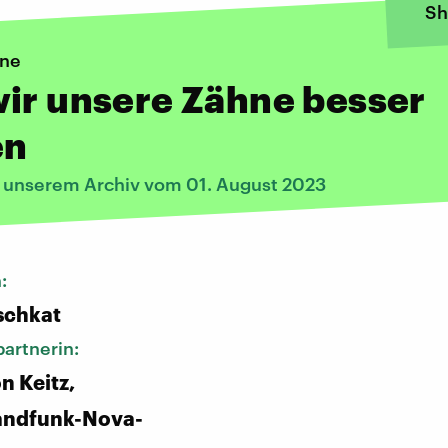
Sh
ne
ir unsere Zähne besser
en
s unserem Archiv vom 01. August 2023
n:
schkat
artnerin:
n Keitz,
andfunk-Nova-