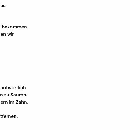
das
 zu bekommen.
en wir
rantwortlich
en zu Säuren.
ern im Zahn.
tfernen.