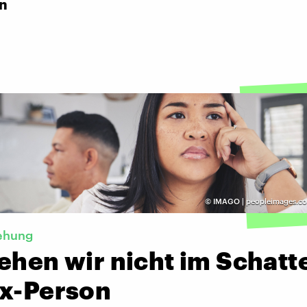
in
©
IMAGO | peopleimages.co
ehung
ehen wir nicht im Schatt
Ex-Person