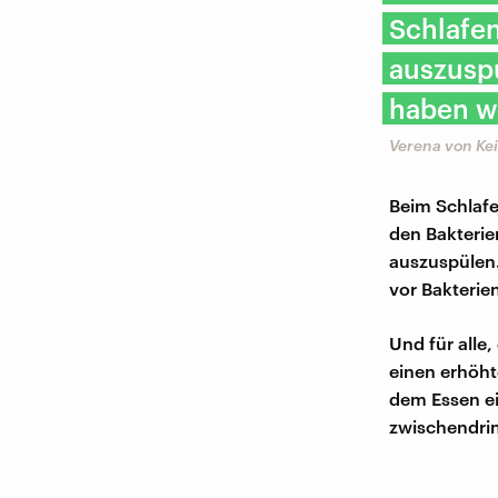
Schlafen
auszusp
haben wi
Verena von Ke
Beim Schlafe
den Bakterie
auszuspülen.
vor Bakterie
Und für alle
einen erhöht
dem Essen ei
zwischendrin