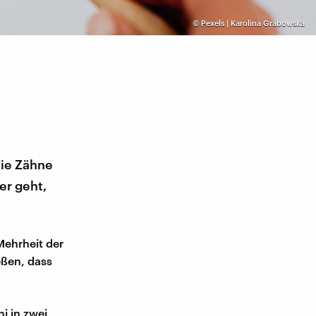
©
Pexels | Karolina Grabowska
die Zähne
er geht,
Mehrheit der
eßen, dass
i in zwei