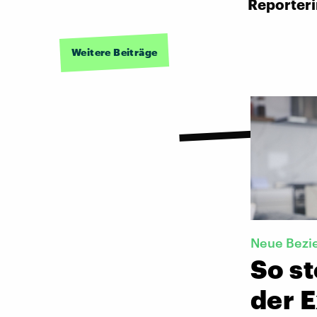
Reporter
Weitere Beiträge
Neue Bezi
So st
der 