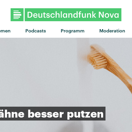
emen
Podcasts
Programm
Moderation
ähne
besser
putzen