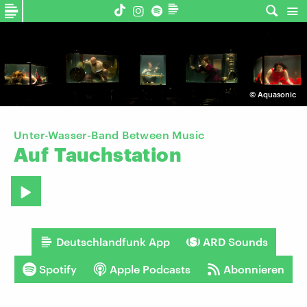
©
Aquasonic
Unter-Wasser-Band Between Music
Auf
Tauchstation
Deutschlandfunk App
ARD Sounds
Spotify
Apple Podcasts
Abonnieren