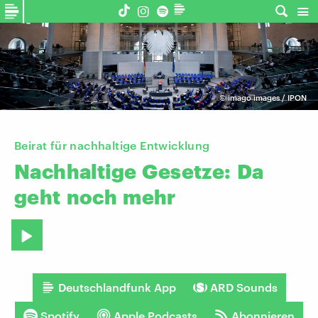
©
imago images / IPON
Beirat für nachhaltige Entwicklung
Nachhaltige
Gesetze:
Da
geht
noch
mehr
Deutschlandfunk App
ARD Sounds
Spotify
Apple Podcasts
Abonnieren