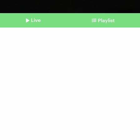
Live
Playlist
©
Imago | Ismael Mohamad
Shownotes
Krieg in Nahost
Feuerpausen ja, Waffenruhe
nein
Beitrag aus unserem Archiv vom 10.
November 2023