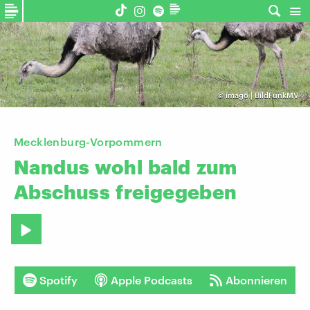
©
imago | BildFunkMV
Mecklenburg-Vorpommern
Nandus
wohl
bald
zum
Abschuss
freigegeben
Spotify
Apple Podcasts
Abonnieren