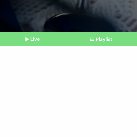
Live
Playlist
©
IMAGO | TT
Shownotes
Geschlechtsneutrale Pronomen
Nicht-binäre Personen
richtig benennen
Beitrag aus unserem Archiv vom 14. Mai 2024