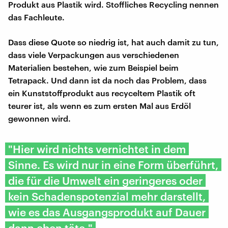
Produkt aus Plastik wird. Stoffliches Recycling nennen
das Fachleute.
Dass diese Quote so niedrig ist, hat auch damit zu tun,
dass viele Verpackungen aus verschiedenen
Materialien bestehen, wie zum Beispiel beim
Tetrapack. Und dann ist da noch das Problem, dass
ein Kunststoffprodukt aus recyceltem Plastik oft
teurer ist, als wenn es zum ersten Mal aus Erdöl
gewonnen wird.
"Hier wird nichts vernichtet in dem
Sinne. Es wird nur in eine Form überführt,
die für die Umwelt ein geringeres oder
kein Schadenspotenzial mehr darstellt,
wie es das Ausgangsprodukt auf Dauer
dann eben täte."