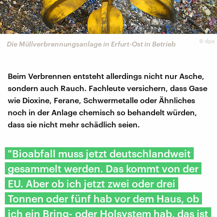
©
dpa
Die Müllverbrennungsanlage in Erfurt-Ost in Betrieb
Beim Verbrennen entsteht allerdings nicht nur Asche,
sondern auch Rauch. Fachleute versichern, dass Gase
wie Dioxine, Ferane, Schwermetalle oder Ähnliches
noch in der Anlage chemisch so behandelt würden,
dass sie nicht mehr schädlich seien.
"Bioabfall muss jetzt deutschlandweit
gesammelt werden. Das kommt von der
EU. Aber ob ich jetzt zwei oder drei
Tonnen oder fünf hab vor dem Haus, ob
ich ein Bring- oder Holsystem hab, das ist