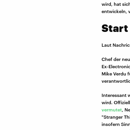
wird, hat sic
entwickeln, w
Start
Laut Nachric
Chef der neu
Ex-Electroni
Mike Verdu f
verantwortli
Interessant 
wird. Offizi
vermutet
, N
"Stranger Th
insofern Sinn