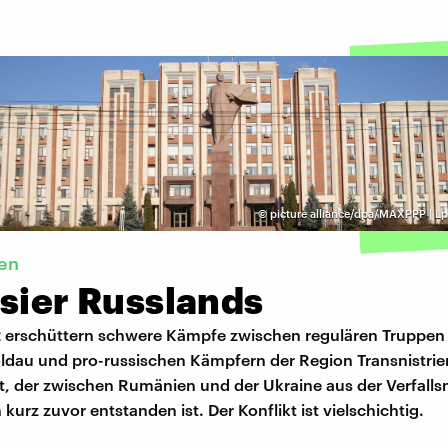
©
picture alliance/dpa/MAXPPP | Lp
ien
isier Russlands
2 erschüttern schwere Kämpfe zwischen regulären Truppen
ldau und pro-russischen Kämpfern der Region Transnistrie
at, der zwischen Rumänien und der Ukraine aus der Verfall
kurz zuvor entstanden ist. Der Konflikt ist vielschichtig.