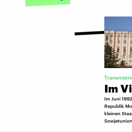
Transnistr
Im V
Im Juni 199
Republik Mo
kleinen Sta
Sowjetunion 