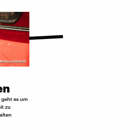
 Matheus Bertelli
en
n geht es um
it zu
alten