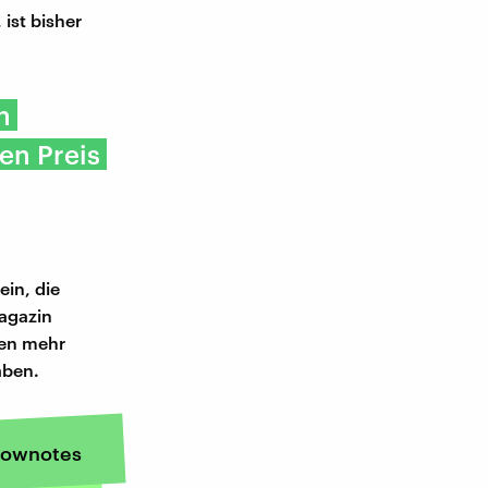
ist bisher
h
en Preis
ein, die
agazin
ten mehr
aben.
ownotes