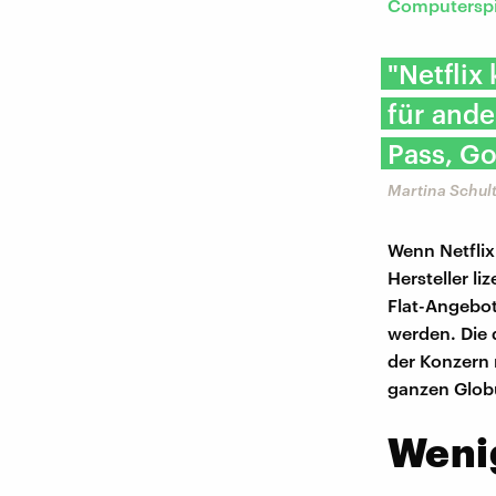
Computerspi
"Netfli
für and
Pass, G
Martina Schul
Wenn Netflix
Hersteller l
Flat-Angebo
werden. Die d
der Konzern 
ganzen Glob
Weni