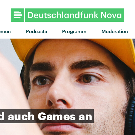
"Another One Down" von Cas
emen
Podcasts
Programm
Moderation
d
auch
Games
an