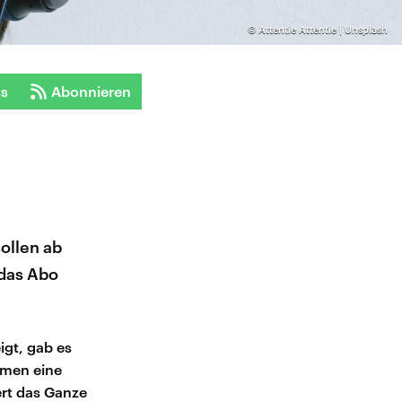
©
Attentie Attentie | Unsplash
ts
Abonnieren
ollen ab
 das Abo
igt, gab es
hmen eine
ert das Ganze