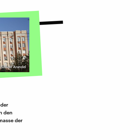
/Olivier Arandel
 der
n den
smasse der