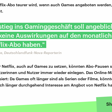
flix-Abo teurer wird, wenn auch Games angeboten werden, 
t.
stieg ins Gaminggeschäft soll angeblic
 keine Auswirkungen auf den monatlich
flix-Abo haben."
te, Deutschlandfunk-Nova-Reporterin
r Netflix, auch auf Games zu setzen, könnten Abo-Pausen s
zerinnen und Nutzer immer wieder einlegen. Das Online-M
iert: Da Games oft länger sind als Serien oder Filme, könn
ch länger durchgehend Interesse am Angbot von Netflix h
Sh