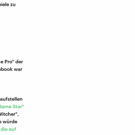
piele zu
e Pro" der
cebook war
aufstellen
Game Star"
Witcher",
as würde
 die auf