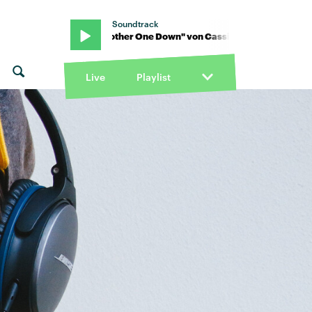
Soundtrack
sia · "Another One Down" von Cassia · "Another One Down" von C
Live
Playlist