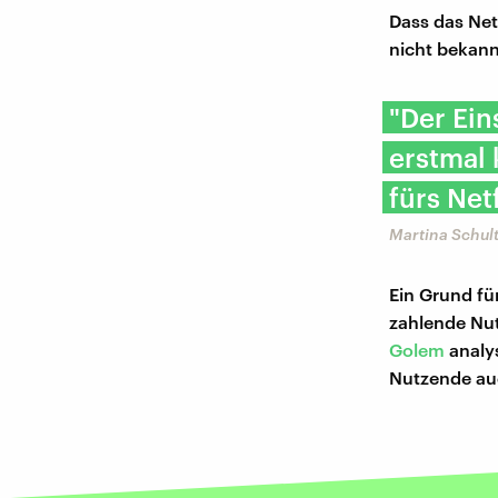
Dass das Net
nicht bekann
"Der Ein
erstmal
fürs Net
Martina Schul
Ein Grund fü
zahlende Nut
Golem
analys
Nutzende au