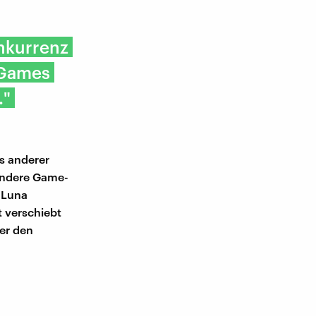
nkurrenz
 Games
."
s anderer
 andere Game-
 Luna
t verschiebt
er den