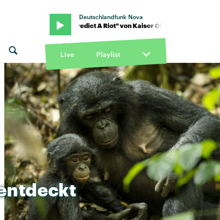
Deutschlandfunk Nova
hiefs · "I Predict A Riot" von Kaiser Chiefs · "I Predict A Riot" von 
Live
Playlist
entdeckt