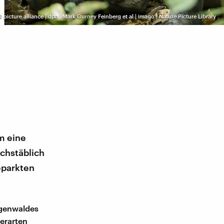
©
picture alliance | dpa | Mark Gurney Feinberg et al | imago | Nature Picture Library
m eine
chstäblich
eparkten
egenwaldes
ierarten