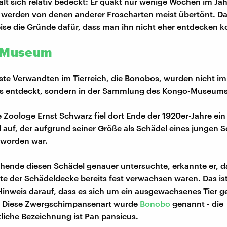
ält sich relativ bedeckt: Er quakt nur wenige Wochen im Ja
 werden von denen anderer Froscharten meist übertönt. D
se die Gründe dafür, dass man ihn nicht eher entdecken k
m Museum
te Verwandten im Tierreich, die Bonobos, wurden nicht i
as entdeckt, sondern in der Sammlung des Kongo-Museums 
 Zoologe Ernst Schwarz fiel dort Ende der 1920er-Jahre ein 
 auf, der aufgrund seiner Größe als Schädel eines jungen
t worden war.
chende diesen Schädel genauer untersuchte, erkannte er, d
 der Schädeldecke bereits fest verwachsen waren. Das ist
Hinweis darauf, dass es sich um ein ausgewachsenes Tier g
 Diese Zwergschimpansenart wurde
Bonobo
genannt - die
liche Bezeichnung ist Pan pansicus.