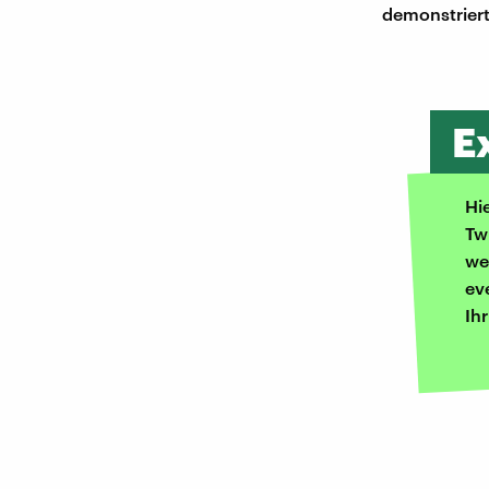
demonstriert
E
Hi
Tw
we
ev
Ih