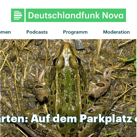
"I Predict A Riot" von Kaiser C
emen
Podcasts
Programm
Moderation
arten:
Auf
dem
Parkplatz