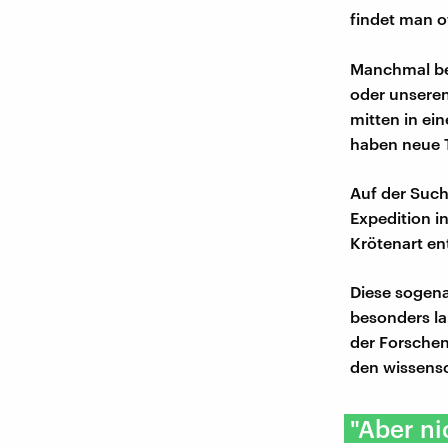
findet man o
Manchmal bef
oder unseren
mitten in ei
haben neue T
Auf der Such
Expedition i
Krötenart en
Diese sogena
besonders la
der Forschen
den wissens
"Aber ni