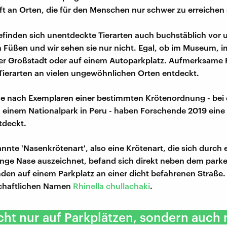
ft an Orten, die für den Menschen nur schwer zu erreichen 
inden sich unentdeckte Tierarten auch buchstäblich vor 
 Füßen und wir sehen sie nur nicht. Egal, ob im Museum, i
ner Großstadt oder auf einem Autoparkplatz. Aufmerksame
ierarten an vielen ungewöhnlichen Orten entdeckt.
e nach Exemplaren einer bestimmten Krötenordnung - bei 
n einem Nationalpark in Peru - haben Forschende 2019 eine
tdeckt.
nnte 'Nasenkrötenart', also eine Krötenart, die sich durch 
nge Nase auszeichnet, befand sich direkt neben dem park
den auf einem Parkplatz an einer dicht befahrenen Straße. S
chaftlichen Namen
Rhinella chullachaki
.
cht nur auf Parkplätzen, sondern auch 