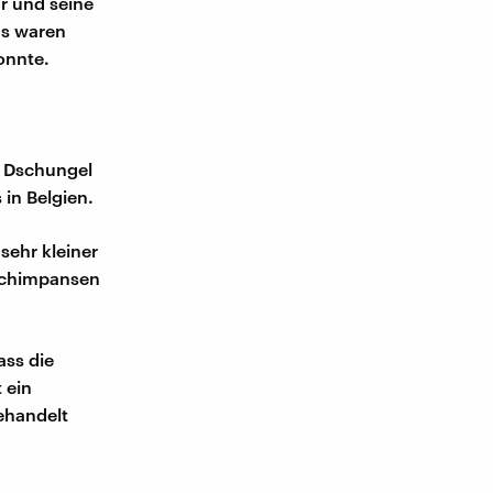
hr und seine
as waren
onnte.
m Dschungel
in Belgien.
sehr kleiner
 Schimpansen
ass die
 ein
ehandelt