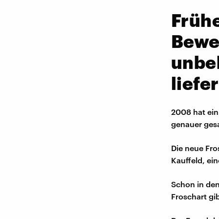
Frühe
Bewei
unbek
liefe
2008 hat ein
genauer gesa
Die neue Fr
Kauffeld, ei
Schon in den
Froschart gib