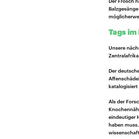
Der Frosch h
Balzgesänge
möglicherwei
Tags i
Unsere nächs
Zentralafrik
Der deutsche
Affenschädel
katalogisier
Als der Fors
Knochennähte
eindeutiger 
haben muss.
wissenschaft