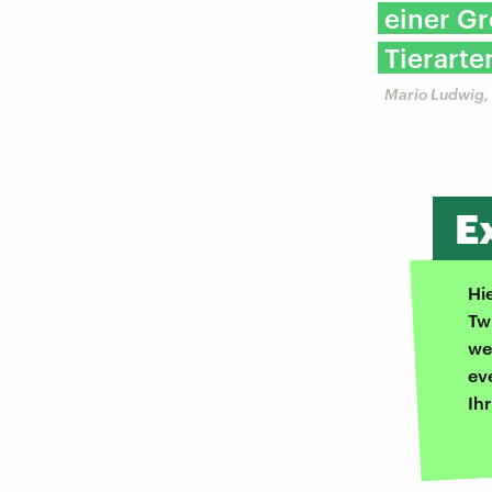
einer Gr
Tierarte
Mario Ludwig,
E
Hi
Tw
we
ev
Ih