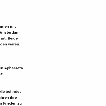
ammen mit
n Amsterdam
art. Beide
rden waren.
en Aphaereta
t:
lle befindet
hren ihre
n Frieden zu