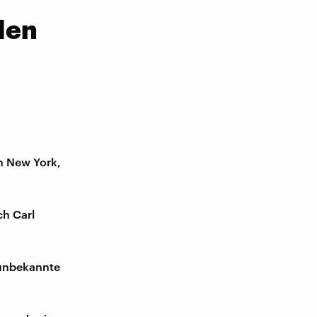
den
in New York,
ch Carl
 unbekannte