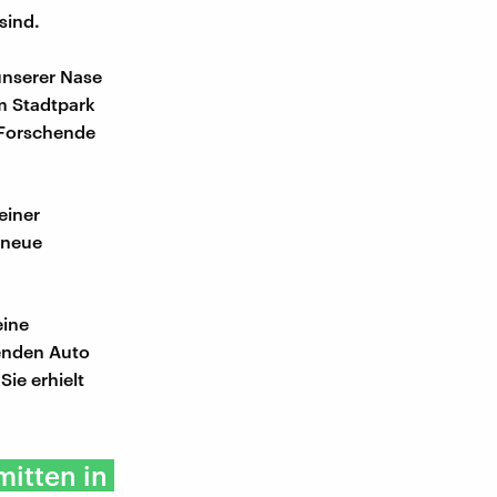
sind.
unserer Nase
m Stadtpark
 Forschende
einer
 neue
eine
enden Auto
ie erhielt
mitten in