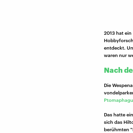
2013 hat ein
Hobbyforsch
entdeckt. Un
waren nur we
Nach de
Die Wespenar
vondelparken
Ptomaphagus
Das hatte ei
sich das Hil
berühmten "B