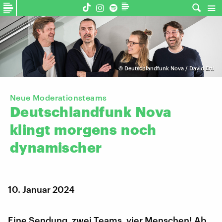
©
Deutschlandfunk Nova / David Ertl
Neue Moderationsteams
Deutschlandfunk
Nova
klingt
morgens
noch
dynamischer
10. Januar 2024
Eine Sendung, zwei Teams, vier Menschen! Ab