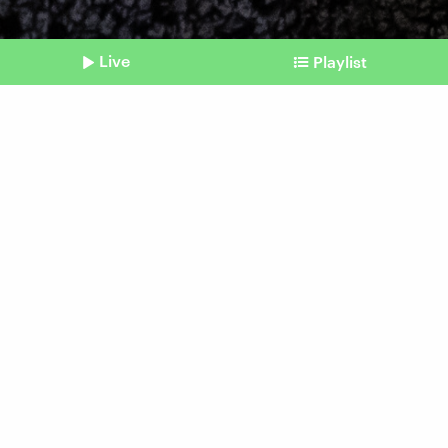
Live
Playlist
©
picture alliance/KEYSTONE | MICHAEL BUHOLZER
Shownotes
Neue Studie
Kinder sollen lernen, Fake
News zu erkennen
Beitrag aus unserem Archiv vom 11. Oktober
2024