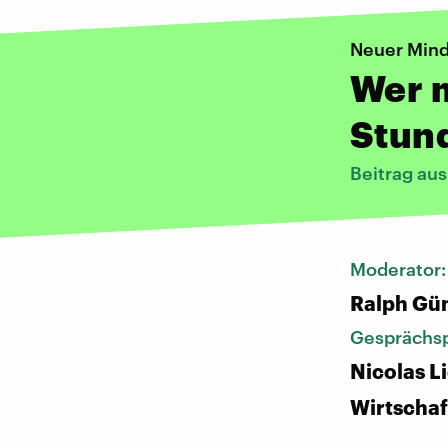
Neuer Mind
Wer m
Stun
Beitrag au
Moderator
Ralph Gü
Gesprächsp
Nicolas L
Wirtschaf