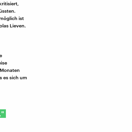
tisiert,
üssten.
möglich ist
olas Lieven.
e
eise
i Monaten
s es sich um
."