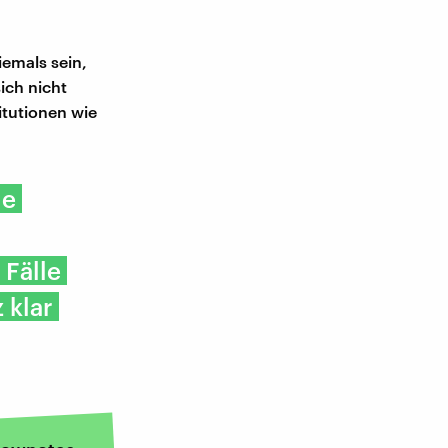
emals sein,
ich nicht
tutionen wie
ie
 Fälle
 klar