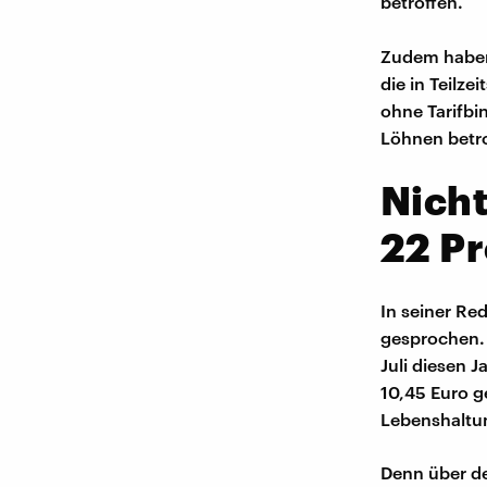
betroffen.
Zudem haben 
die in Teilze
ohne Tarifb
Löhnen betrof
Nicht
22 P
In seiner Re
gesprochen. 
Juli diesen 
10,45 Euro ge
Lebenshaltu
Denn über de