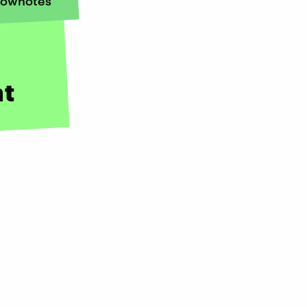
ownotes
ht