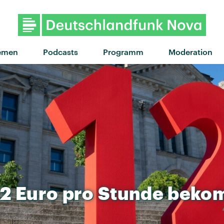
emen
Podcasts
Programm
Moderation
12
Euro
pro
Stunde
beko