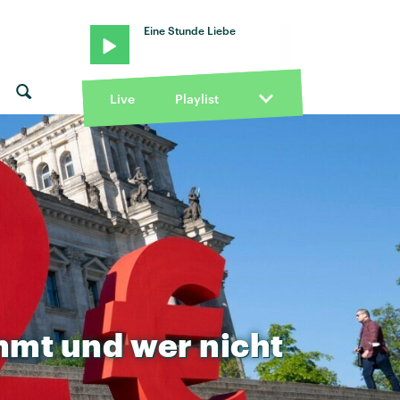
Eine Stunde Liebe
Live
Playlist
mmt
und
wer
nicht