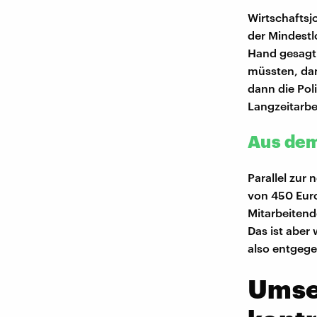
Wirtschaftsj
der Mindestl
Hand gesagt:
müssten, dan
dann die Pol
Langzeitarbe
Aus dem
Parallel zur
von 450 Euro
Mitarbeitend
Das ist aber
also entgeg
Umse