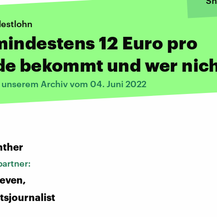
Sh
estlohn
indestens 12 Euro pro
de bekommt und wer nic
s unserem Archiv vom 04. Juni 2022
:
nther
artner:
ieven,
tsjournalist