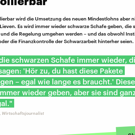
ollierbar
lierbar wird die Umsetzung des neuen Mindestlohns aber ni
 Lieven. Es wird immer wieder schwarze Schafe geben, die s
 und die Regelung umgehen werden – und das obwohl Insti
oder die Finanzkontrolle der Schwarzarbeit hinterher seien.
 die schwarzen Schafe immer wieder, d
sagen: 'Hör zu, du hast diese Pakete
gen – egal wie lange es braucht.' Diese
immer wieder geben, aber sie sind ganz
al."
, Wirtschaftsjournalist