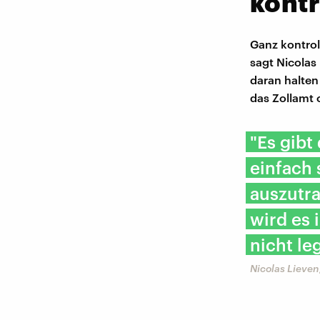
kontr
Ganz kontrol
sagt Nicolas
daran halten
das Zollamt 
"Es gibt
einfach 
auszutra
wird es 
nicht leg
Nicolas Lieven