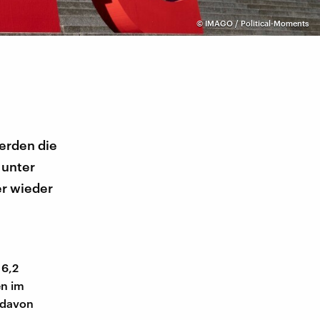
©
IMAGO / Political-Moments
erden die
 unter
r wieder
 6,2
en im
d davon