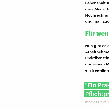
Lebenshaltun
dass Mensche
Hochrechnung
und man zude
Für wen 
Nun gibt es 
Arbeitnehmen
Praktikant*i
und einem M
ein freiwill
"Ein Pra
Pflichtp
Nicolas Lieven