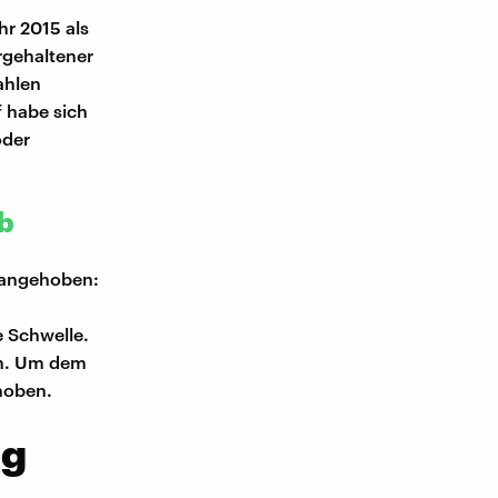
hr 2015 als
rgehaltener
ahlen
 habe sich
oder
ob
t angehoben:
e Schwelle.
en. Um dem
hoben.
ig