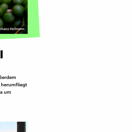
schanz-Hofmann
l
ußerdem
 herumfliegt
ka um