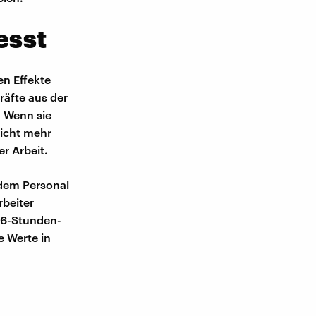
esst
en Effekte
äfte aus der
. Wenn sie
nicht mehr
er Arbeit.
 dem Personal
rbeiter
 6-Stunden-
e Werte in