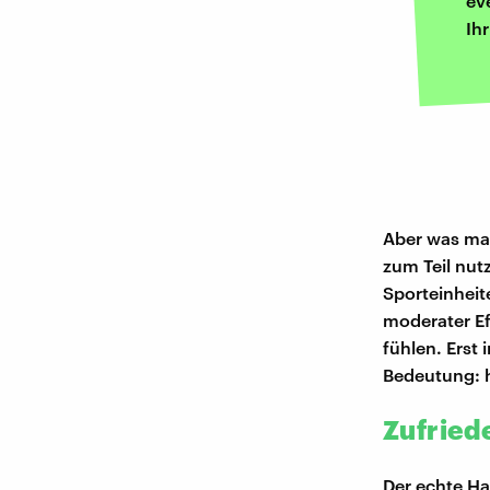
ev
Ih
Aber was mac
zum Teil nutz
Sporteinheit
moderater Ef
fühlen. Erst
Bedeutung: h
Zufried
Der echte Ha