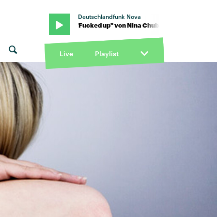
Deutschlandfunk Nova
x makko · "Fucked up" von Nina Chuba x makko · "Fucked up" von 
Live
Playlist