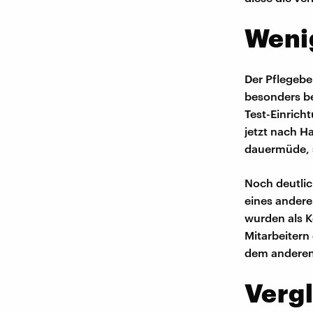
Weni
Der Pflegeber
besonders b
Test-Einrich
jetzt nach H
dauermüde, s
Noch deutlic
eines andere
wurden als K
Mitarbeitern
dem anderen 
Vergl