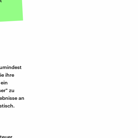
t
Zumindest
ie ihre
 ein
ser" zu
ebnisse an
stisch.
teuer.