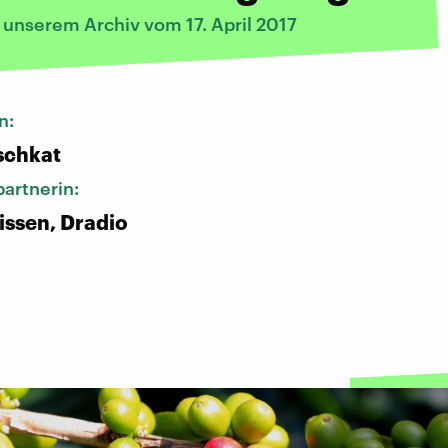
 unserem Archiv vom 17. April 2017
n:
schkat
artnerin:
lissen, Dradio