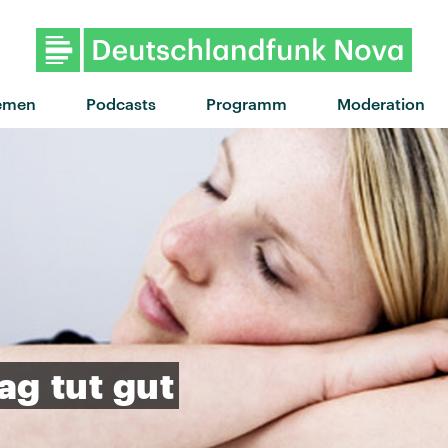
"Fucked up" von Nina Chuba 
emen
Podcasts
Programm
Moderation
ag
tut
gut