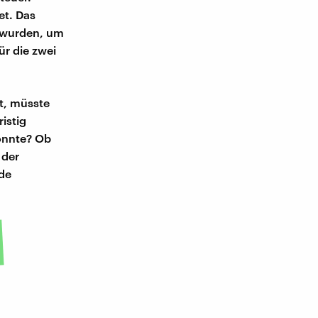
et. Das
t wurden, um
ür die zwei
t, müsste
istig
önnte? Ob
 der
ade