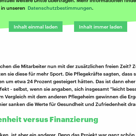
entuell weitere Dritte übertragen. Mehr Informationen finde
r in unseren
Datenschutzbestimmungen
.
Inhalt einmal laden
Inhalt immer laden
hen die Mitarbeiter nun mit der zusätzlichen freien Zeit? 
en sie diese für mehr Sport. Die Pflegekräfte sagten, dass s
en um etwa 24 Prozent gesteigert hätten. Das ist dann eher
fekt - selbst, wenn sie angaben, sich insgesamt "leicht bes
 im Vergleich mit dem anderen Pflegeheim gewinnen die Erg
ier sanken die Werte für Gesundheit und Zufriedenheit dra
enheit versus Finanzierung
ken, ist aber ein anderer. Denn das Projekt war ganz schön 