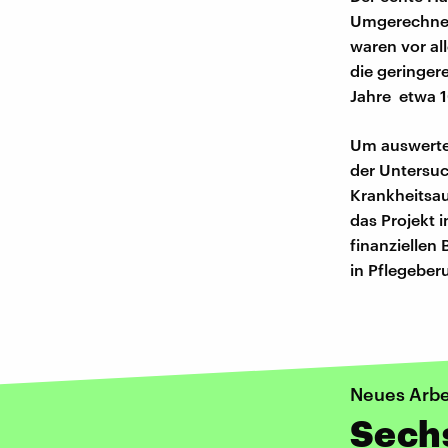
Umgerechnet 
waren vor al
die geringere
Jahre etwa 1
Um auswerten
der Untersuc
Krankheitsau
das Projekt 
finanziellen
in Pflegeberu
Neues Arbe
Sechs