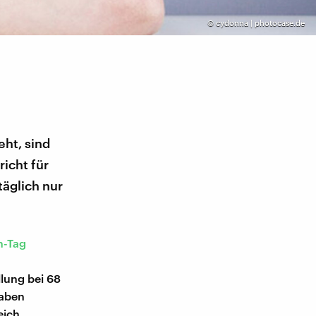
©
cydonna | photocase.de
ht, sind
icht für
täglich nur
n-Tag
llung bei 68
haben
eich.