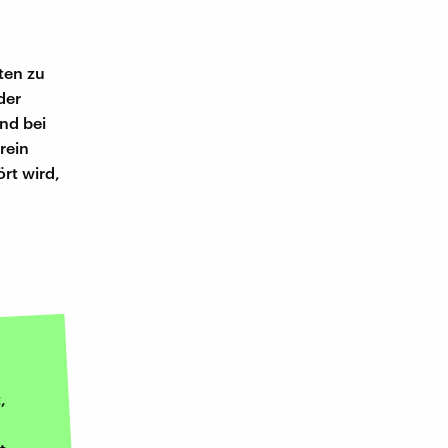
ten zu
der
and bei
rein
rt wird,
,