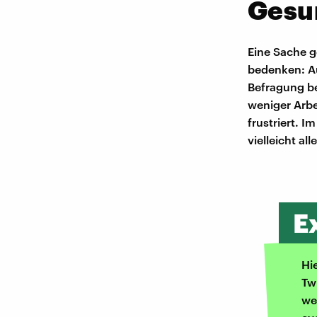
Gesu
Eine Sache g
bedenken: A
Befragung be
weniger Arbe
frustriert. 
vielleicht al
E
Hi
Tw
we