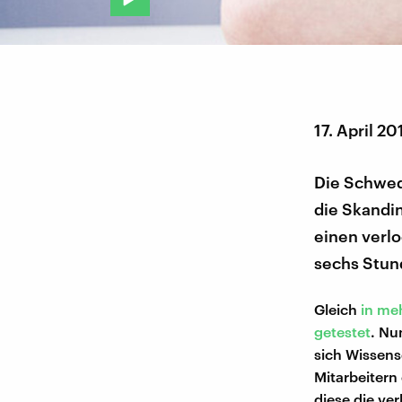
17. April 20
Die Schwed
die Skandin
einen verlo
sechs Stund
Gleich
in me
getestet
. Nu
sich Wissens
Mitarbeitern
diese die ve