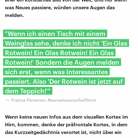
was Neues passiere, würden unsere Augen das
melden.
"Wenn ich einen Tisch mit einem
Weinglas sehe, denke ich nicht 'Ein Glas
Rotwein! Ein Glas Rotwein! Ein Glas
Rotwein!' Sondern die Augen melden
sich erst, wenn was Interessantes
passiert. Also 'Der Rotwein ist jetzt auf
dem Teppich!'"
Franca Parianen, Neurowissenschaftlerin
Wenn keine neuen Infos aus dem visuellen Kortex im
Hirn, kommen, denke der präfrontale Kortex, in dem
das Kurzzeitgedächtnis verortet ist, nicht über ein