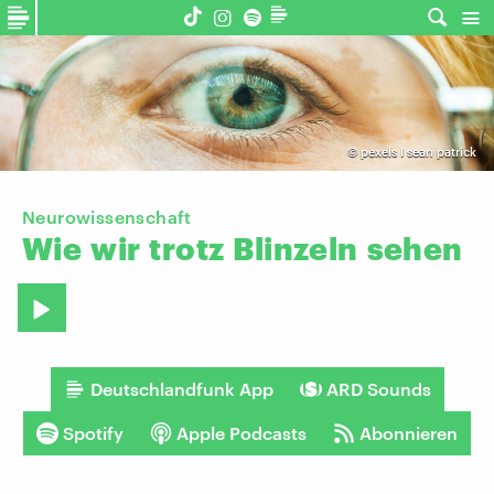
©
pexels I sean patrick
Neurowissenschaft
Wie
wir
trotz
Blinzeln
sehen
Deutschlandfunk App
ARD Sounds
Spotify
Apple Podcasts
Abonnieren