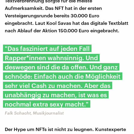
Textverbrennung sorgte für die meiste
Aufmerksamkeit. Das NFT hat in der ersten
Versteigerungsrunde bereits 30.000 Euro
eingebracht. Laut Kool Savas hat das digitale Textblatt
nach Ablauf der Aktion 150.000 Euro eingebracht.
"Das fasziniert auf jeden Fall
Rapper*innen wahnsinnig. Und
deswegen sind die da offen. Und ganz
schnöde: Einfach auch die Möglichkeit
sehr viel Cash zu machen. Aber das
unabhängig zu machen, ist was es
nochmal extra sexy macht."
Falk Schacht, Musikjournalist
Der Hype um NFTs ist nicht zu leugnen. Kunstexperte