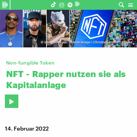
©
imago images | Future Image | Christian Grube | APress
Non-fungible Token
NFT
-
Rapper
nutzen
sie
als
Kapitalanlage
14. Februar 2022