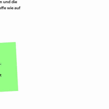
n und die
offe wie auf
,
t