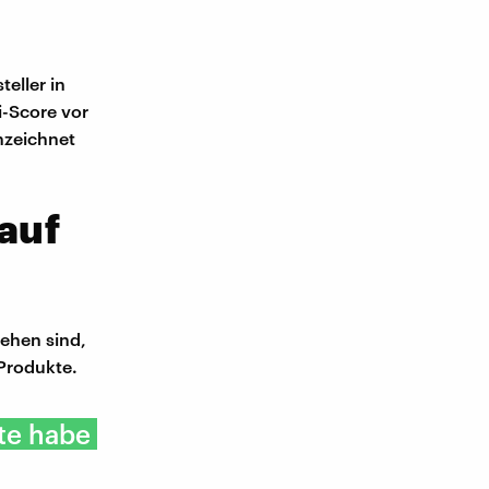
eller in
i-Score vor
nzeichnet
 auf
sehen sind,
 Produkte.
te habe