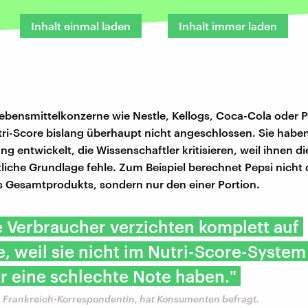
Inhalt einmal laden
Inhalt immer laden
ebensmittelkonzerne wie Nestle, Kellogs, Coca-Cola oder 
ri-Score bislang überhaupt nicht angeschlossen. Sie haben
g entwickelt, die Wissenschaftler kritisieren, weil ihnen di
liche Grundlage fehle. Zum Beispiel berechnet Pepsi nicht
 Gesamtprodukts, sondern nur den einer Portion.
 Verbraucher verzichten komplett auf
, weil sie nicht im Nutri-Score-System
r eine schlechte Note haben."
 Frankreich-Korrespondentin, hat Konsumenten befragt.