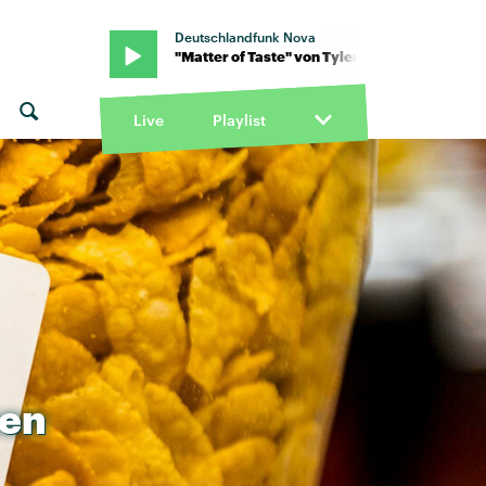
Deutschlandfunk Nova
 Ballgame · "Matter of Taste" von Tyler Ballgame · "Matter of Taste"
Live
Playlist
ten