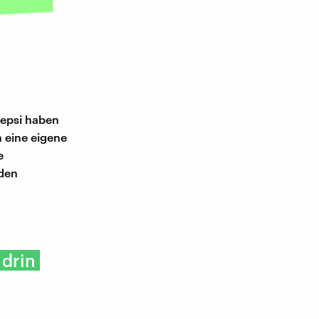
Pepsi haben
 eine eigene
e
 den
 drin