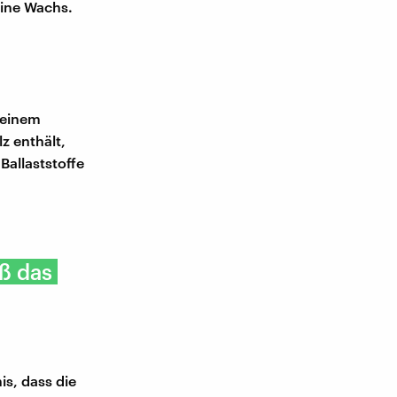
bine Wachs.
 einem
z enthält,
Ballaststoffe
ß das
is, dass die