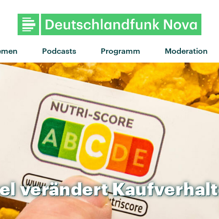
"Matter of Taste" von Tyler
emen
Podcasts
Programm
Moderation
el
verändert
Kaufverhal