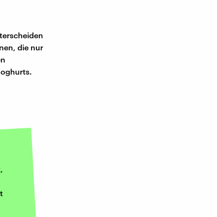
nterscheiden
nen, die nur
en
Joghurts.
,
t