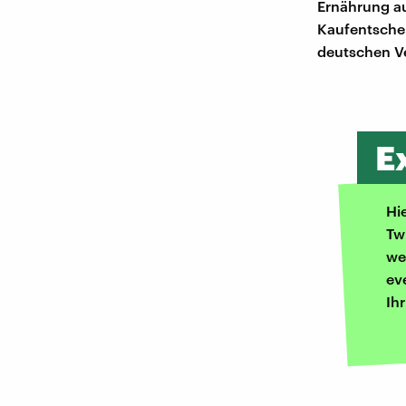
Ernährung au
Kaufentscheid
deutschen V
E
Hi
Tw
we
ev
Ih