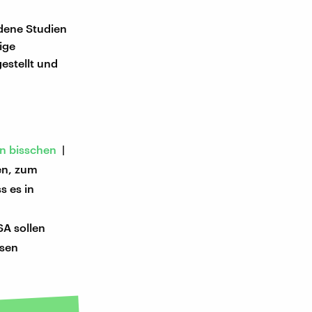
edene Studien
ige
estellt und
in bisschen
|
ken, zum
s es in
A sollen
ssen