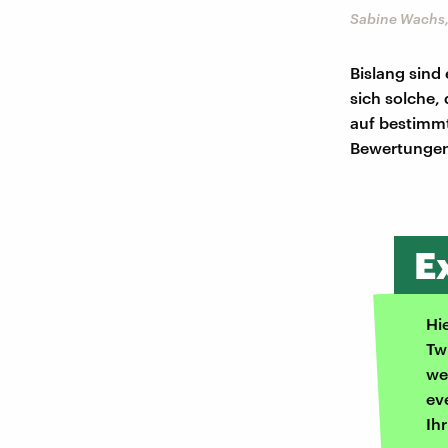
Sabine Wachs,
Bislang sind
sich solche, 
auf bestimmt
Bewertungen 
E
Hi
Tw
we
ev
Ih