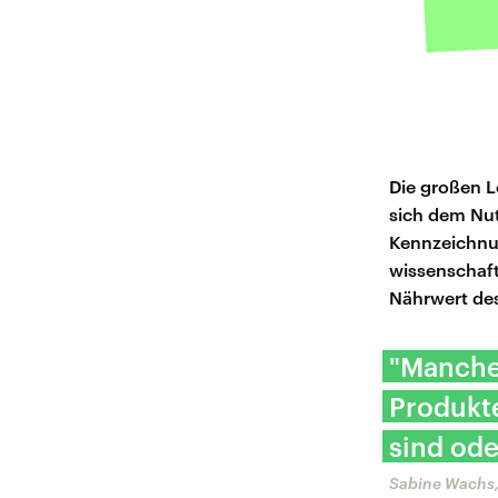
Die großen L
sich dem Nut
Kennzeichnun
wissenschaft
Nährwert des
"Manche
Produkte
sind ode
Sabine Wachs,