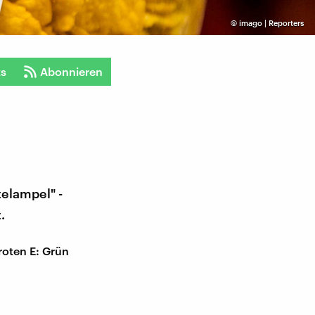
©
imago | Reporters
ts
Abonnieren
telampel" -
.
roten E: Grün