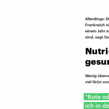
Allerdings: 
Frankreich n
einem Jahr e
sind, sagt S
Nutri
gesu
Wenig überra
viel Grün un
"Rote od
ich in 