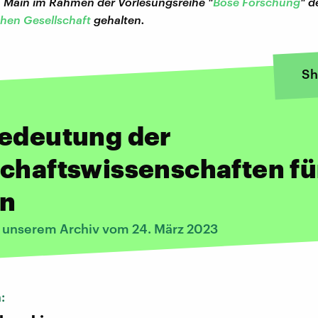
 Main im Rahmen der Vorlesungsreihe "
Böse Forschung
" d
hen Gesellschaft
gehalten.
Sh
Bedeutung der
chaftswissenschaften fü
en
s unserem Archiv vom 24. März 2023
n: