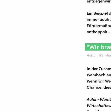
entgegenwir
Ein Beispiel 
immer auch z
Fördermaßnah
entkoppelt –
"Wir br
Achim Wamba
In der Zusam
Wambach auch
Wenn wir Wel
Chance, dies
Achim Wambac
Wirtschaftsw