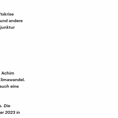
ftskrise
 und andere
junktur
t Achim
Klimawandel.
auch eine
. Die
ar 2023 in