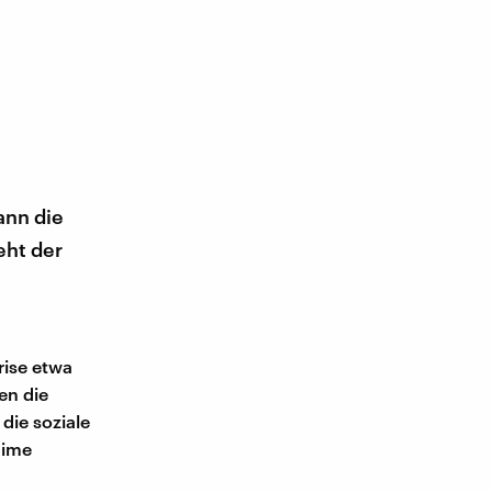
ann die
eht der
rise etwa
en die
die soziale
gime