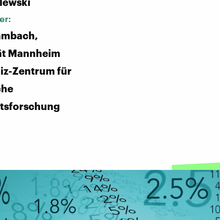
alewski
er:
ambach,
tät Mannheim
iz-Zentrum für
che
ftsforschung