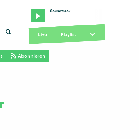
Soundtrack
Live
Playlist
ts
Abonnieren
r