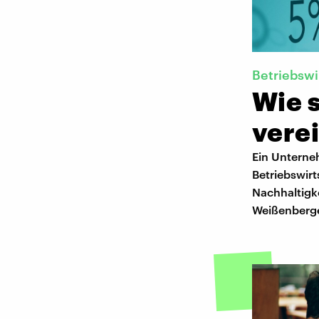
Betriebswi
Wie s
vere
Ein Unterne
Betriebswirt
Nachhaltigke
Weißenberge