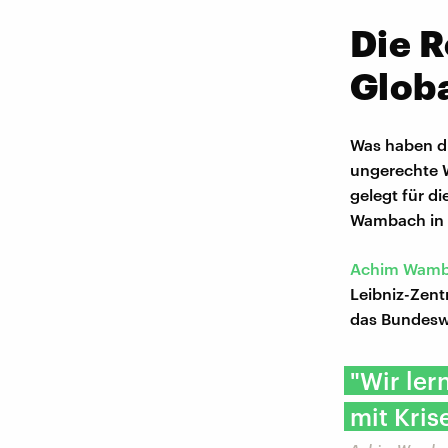
Die R
Globa
Was haben di
ungerechte W
gelegt für d
Wambach in 
Achim Wam
Leibniz-Zent
das Bundeswi
"Wir ler
mit Kri