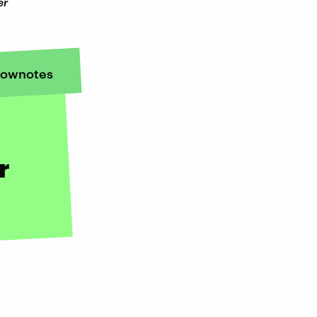
er
ownotes
r