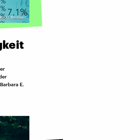
AGO / Westlight
gkeit
er
der
 Barbara E.