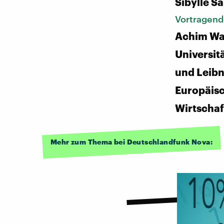
Sibylle S
Vortragend
Achim W
Universi
und Leibn
Europäis
Wirtscha
Mehr zum Thema bei Deutschlandfunk Nova: