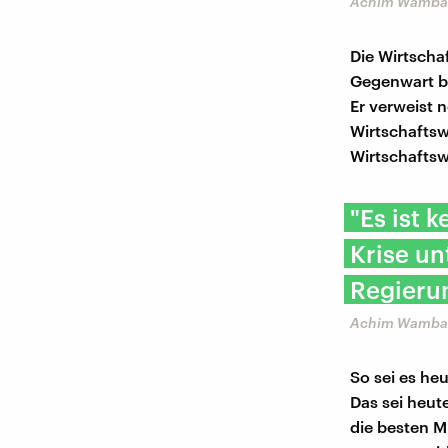
Achim Wamba
Die Wirtscha
Gegenwart be
Er verweist 
Wirtschaftsw
Wirtschaftsw
"Es ist 
Krise un
Regierun
Achim Wamba
So sei es heu
Das sei heut
die besten Mi