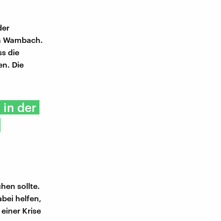
der
im Wambach.
ss die
en. Die
 in der
hen sollte.
bei helfen,
 einer Krise