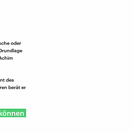
sche oder
 Grundlage
 Achim
nt des
ren berät er
 können