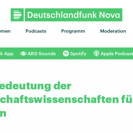
emen
Podcasts
Programm
Moderation
nk App
ARD Sounds
Spotify
Apple Podcas
Bedeutung der
chaftswissenschaften fü
en