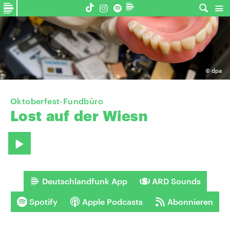
©
dpa
Oktoberfest-Fundbüro
Lost
auf
der
Wiesn
Deutschlandfunk App
ARD Sounds
Spotify
Apple Podcasts
Abonnieren