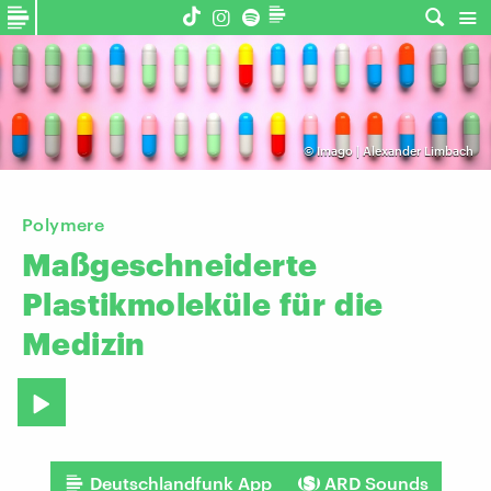
©
Imago | Alexander Limbach
Polymere
Maßgeschneiderte
Plastikmoleküle
für
die
Medizin
Deutschlandfunk App
ARD Sounds