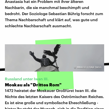
Anastasia hat ein Problem mit ihrer älteren
Nachbarin, die sie manchmal beschimpft und
bedroht. Der Soziologe Sebastian Bührig forscht zum
Thema Nachbarschaft und klärt auf, was gute und
schlechte Nachbarschaft ausmacht.
©
IMAGO I ITAR-TASS
Russland unter Iwan III.
Moskau als "Drittes Rom"
1472 heiratet der Moskauer Großfürst Iwan III. die
Nichte des letzten Kaisers des Oströmischen Reiches.
Es ist eine große und symbolische Eheschließung -
hinter ihr steht der Wunsch, sich in die Tradition eines