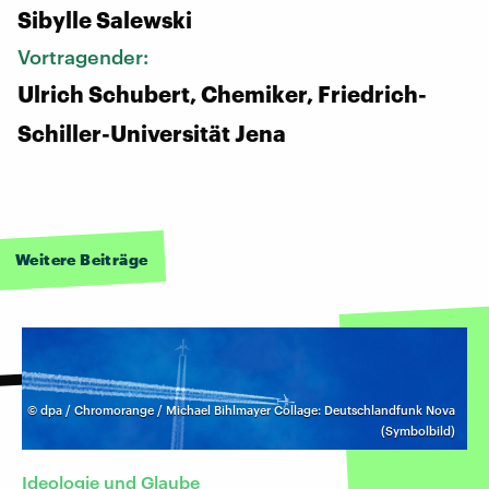
Sibylle Salewski
Vortragender:
Ulrich Schubert, Chemiker, Friedrich-
Schiller-Universität Jena
Weitere Beiträge
©
dpa / Chromorange / Michael Bihlmayer Collage: Deutschlandfunk Nova
(Symbolbild)
Ideologie und Glaube