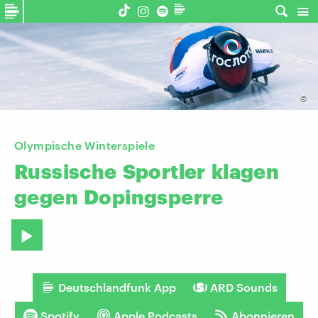
©
Olympische Winterspiele
Russische
Sportler
klagen
gegen
Dopingsperre
Deutschlandfunk App
ARD Sounds
Spotify
Apple Podcasts
Abonnieren