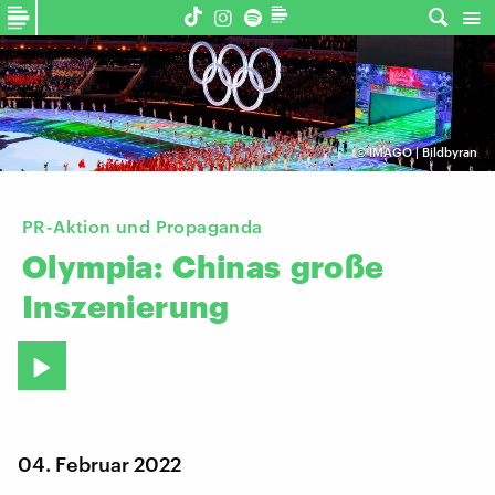
©
IMAGO | Bildbyran
PR-Aktion und Propaganda
Olympia:
Chinas
große
Inszenierung
04. Februar 2022