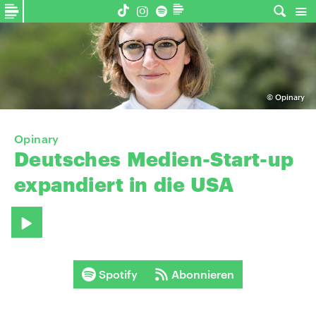
©
Opinary
Opinary
Deutsches
Medien-Start-up
expandiert
in
die
USA
Spotify
Abonnieren