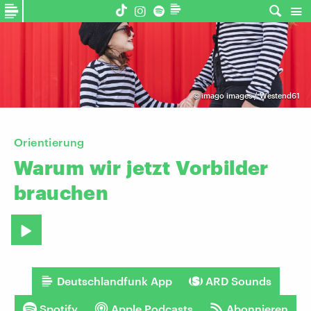
©
imago images / Westend61
Orientierung
Warum
wir
jetzt
Vorbilder
brauchen
Deutschlandfunk App
ARD Sounds
Spotify
Apple Podcasts
Abonnieren