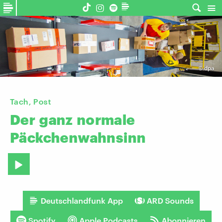
©
dpa
Tach, Post
Der
ganz
normale
Päckchenwahnsinn
Deutschlandfunk App
ARD Sounds
Spotify
Apple Podcasts
Abonnieren