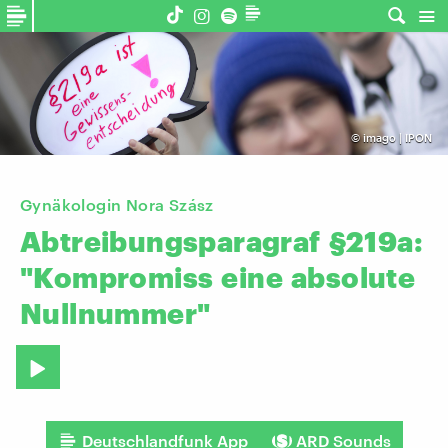
©
imago | IPON
Gynäkologin Nora Szász
Abtreibungsparagraf
§219a:
"Kompromiss
eine
absolute
Nullnummer"
Deutschlandfunk App
ARD Sounds