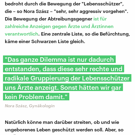
bedroht durch die Bewegung der "Lebensschützer",
die – so Nora Szász – "sehr, sehr aggressiv vorgehen".
Die Bewegung der Abtreibungsgegner
ist für
zahlreiche Anzeigen gegen Ärzte und Ärztinnen
verantwortlich
. Eine zentrale Liste, so die Befürchtung,
käme einer Schwarzen Liste gleich.
"Das ganze Dilemma ist nur dadurch
entstanden, dass diese sehr rechte und
radikale Gruppierung der Lebensschützer
uns Ärzte anzeigt. Sonst hätten wir gar
kein Problem damit."
Nora Szász, Gynäkologin
Natürlich könne man darüber streiten, ob und wie
ungeborenes Leben geschützt werden soll. Aber, so