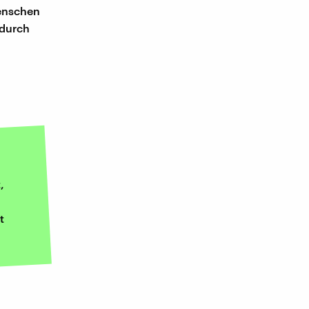
Menschen
 durch
,
t