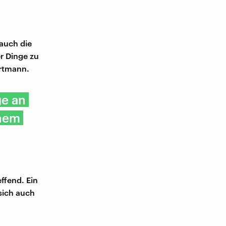
 auch die
er Dinge zu
artmann.
ge an
inem
effend. Ein
sich auch