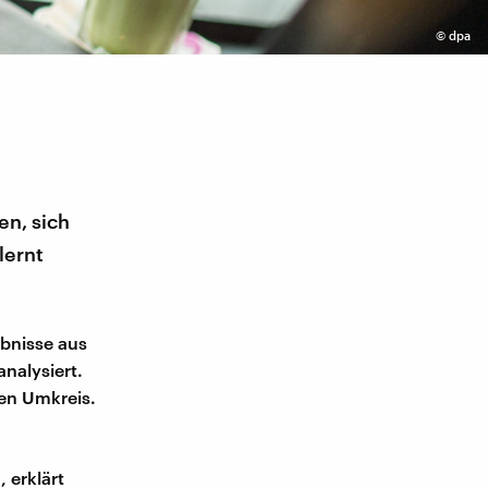
©
dpa
en, sich
lernt
ebnisse aus
nalysiert.
ten Umkreis.
 erklärt