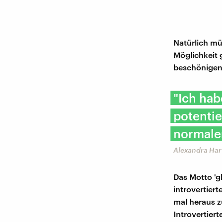
Natürlich mü
Möglichkeit 
beschönigen. 
"Ich hab
potentie
normalen
Alexandra Har
Das Motto 'gl
introvertier
mal heraus z
Introvertier