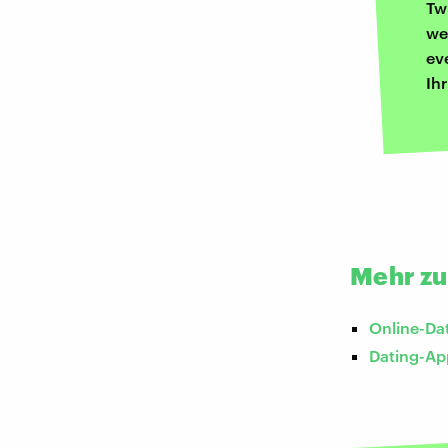
Tw
we
ev
Ih
Mehr z
Online-Da
Dating-Ap