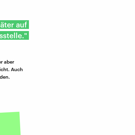
äter auf
stelle."
er aber
icht. Auch
rden.