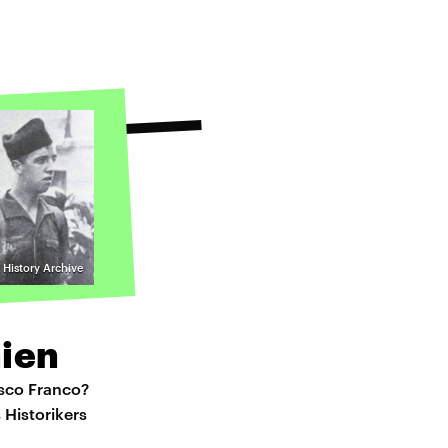
History Archive
nien
isco Franco?
 Historikers