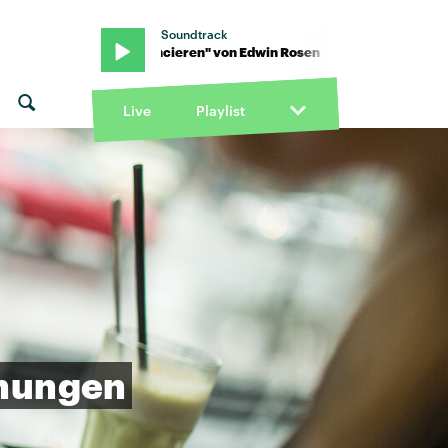
Soundtrack
sen · "Balancieren" von Edwin Rosen · "Balancieren" von Edwin R
Live
Playlist
hungen