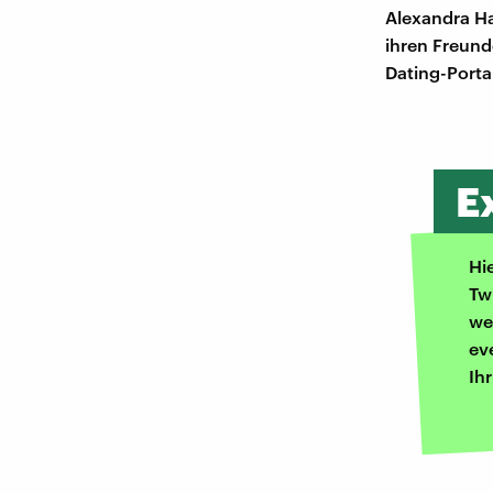
Alexandra Ha
ihren Freun
Dating-Porta
E
Hi
Tw
we
ev
Ih