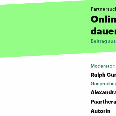
Partnersuc
Onlin
daue
Beitrag au
Moderator
Ralph Gü
Gesprächsp
Alexandr
Paarther
Autorin