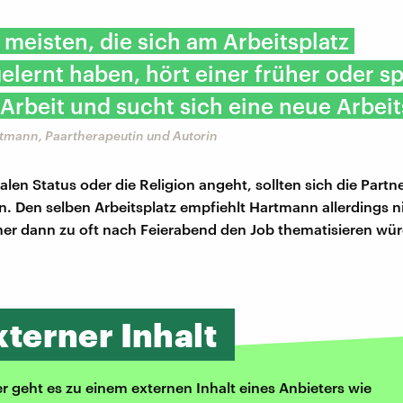
 meisten, die sich am Arbeitsplatz
lernt haben, hört einer früher oder sp
 Arbeit und sucht sich eine neue Arbeits
tmann, Paartherapeutin und Autorin
len Status oder die Religion angeht, sollten sich die Partn
n. Den selben Arbeitsplatz empfiehlt Hartmann allerdings n
tner dann zu oft nach Feierabend den Job thematisieren wü
xterner Inhalt
er geht es zu einem externen Inhalt eines Anbieters wie