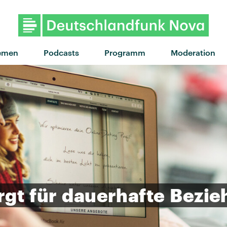
"Balancieren" von Edwin Ro
emen
Podcasts
Programm
Moderation
rgt
für
dauerhafte
Bezie