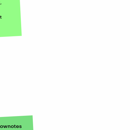
,
t
ownotes