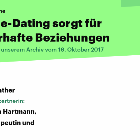
he
e-Dating sorgt für
rhafte Beziehungen
s unserem Archiv vom 16. Oktober 2017
:
nther
artnerin:
a Hartmann,
apeutin und