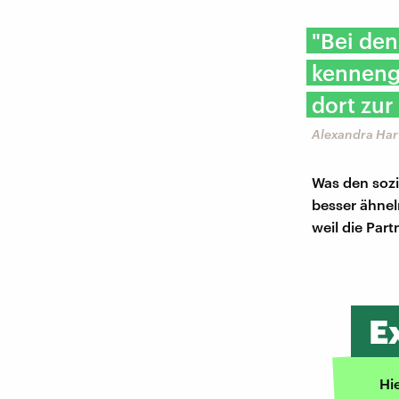
"Bei den
kennenge
dort zur
Alexandra Har
Was den sozia
besser ähnel
weil die Par
E
Hi