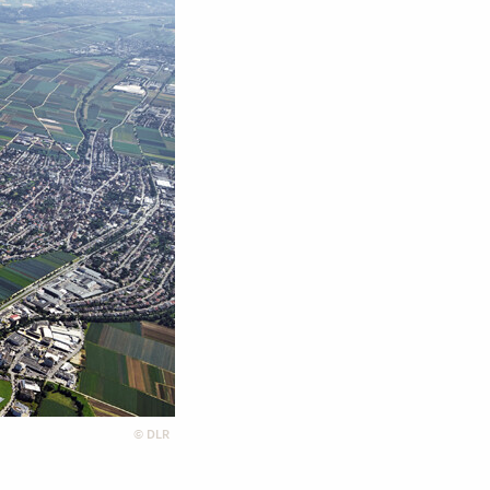
©
DLR