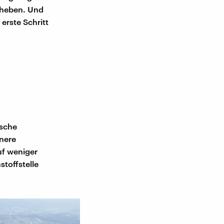
uheben. Und
erste Schritt
ische
nere
uf weniger
stoffstelle