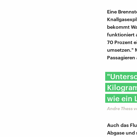
Eine Brennsto
Knallgasexpl
bekommt Wass
funktioniert 
70 Prozent 
umsetzen." M
Passagieren 
"Untersc
Kilogram
wie ein 
Andre Thess v
Auch das Fl
Abgase und s