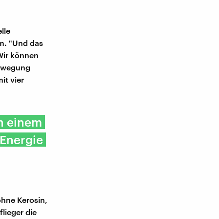
lle
om. "Und das
"Wir können
Bewegung
it vier
on einem
 Energie
ohne Kerosin,
lieger die