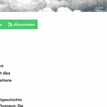
©
DLR
ts
Abonnieren
mt
t des
eitere
rtgeschichte
flugzeug. Die