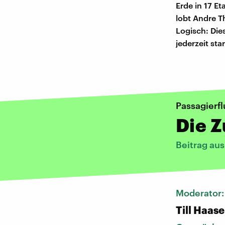
Erde in 17 Et
lobt Andre T
Logisch: Die
jederzeit sta
Passagierf
Die Z
Beitrag au
Moderator
Till Haase