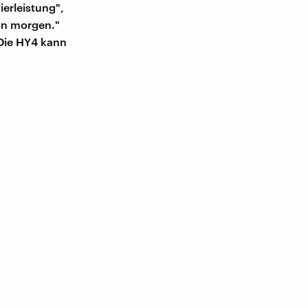
ierleistung",
von morgen."
 Die HY4 kann