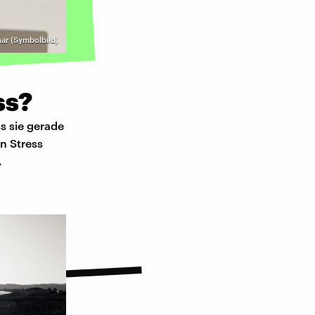
ar (Symbolbild)
ss?
s sie gerade
nn Stress
.