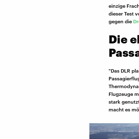
einzige Frac
dieser Test 
gegen die
Dr
Die e
Pass
"Das DLR pla
Passagierflu
Thermodynam
Flugzeuge mi
stark genutz
macht es mö