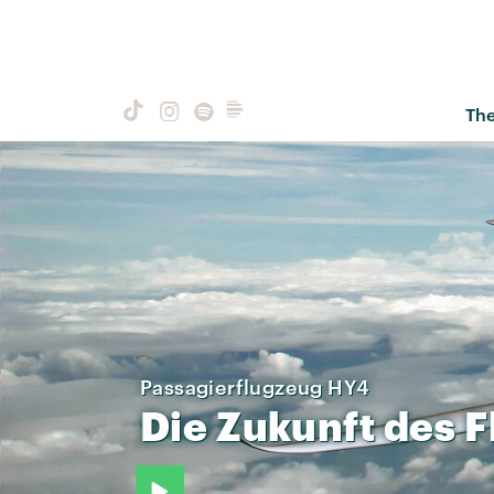
Th
Passagierflugzeug HY4
Die
Zukunft
des
F