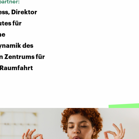
artner:
ss, Direktor
utes für
he
namik des
n Zentrums für
 Raumfahrt