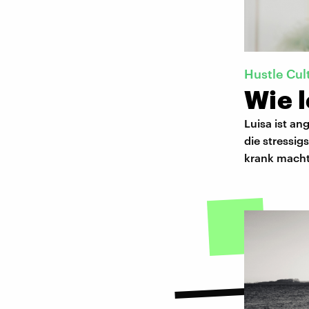
Hustle Cul
Wie l
Luisa ist an
die stressig
krank macht