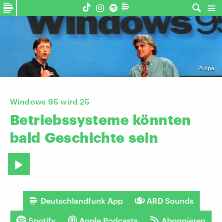
©
dpa
Windows 95 wird 25
Betriebssysteme
könnten
bald
Geschichte
sein
Deutschlandfunk App
ARD Sounds
Spotify
Apple Podcasts
Abonnieren