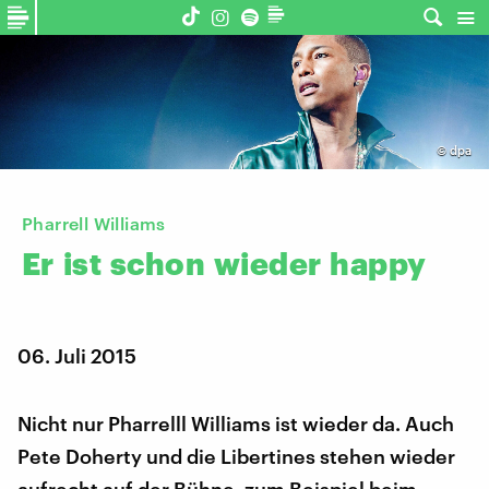
©
dpa
Pharrell Williams
Er
ist
schon
wieder
happy
06. Juli 2015
Nicht nur Pharrelll Williams ist wieder da. Auch
Pete Doherty und die Libertines stehen wieder