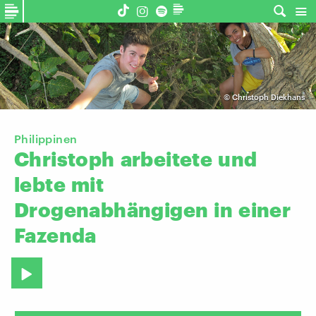
©
Christoph Diekhans
Philippinen
Christoph
arbeitete
und
lebte
mit
Drogenabhängigen
in
einer
Fazenda