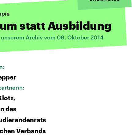
apie
um statt Ausbildung
s unserem Archiv vom 06. Oktober 2014
n:
epper
artnerin:
lotz,
n des
udierendenrats
schen Verbands