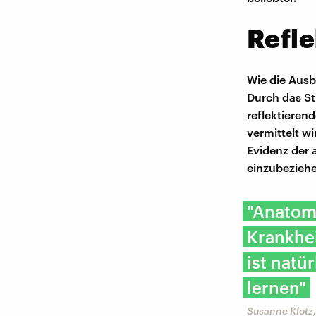
Refle
Wie die Ausbi
Durch das St
reflektieren
vermittelt wi
Evidenz der
einzubezieh
"Anatomi
Krankhei
ist natü
lernen"
Susanne Klotz