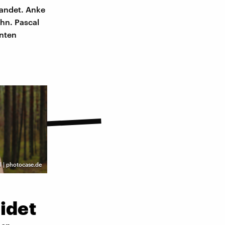
landet. Anke
hn. Pascal
enten
l | photocase.de
idet