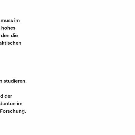
r muss im
n hohes
rden die
raktischen
n studieren.
nd der
tudenten im
 Forschung.