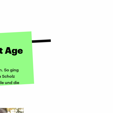
t Age
n. So ging
a Scholz
ile und die