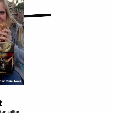
schlandfunk Nova
t
tun sollte: