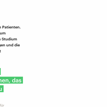
m Patienten.
zum
as Studium
agen und die
t
nen, das
u
für