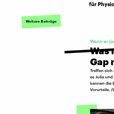
für Physi
Weitere Beiträge
Wenn er jü
Was 
Gap 
Treffen sich
es Julia und
kennen die E
Vorurteile.
(