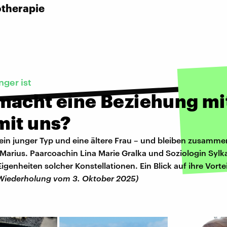
otherapie
nger ist
macht eine Beziehung mi
mit uns?
 ein junger Typ und eine ältere Frau – und bleiben zusamme
 Marius. Paarcoachin Lina Marie Gralka und Soziologin Sylk
igenheiten solcher Konstellationen. Ein Blick auf ihre Vorte
Wiederholung vom 3. Oktober 2025)