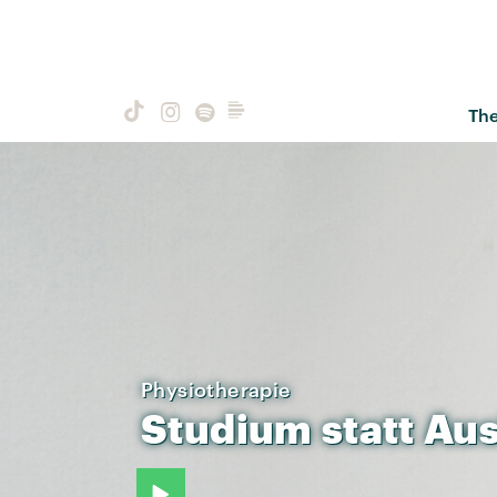
Th
Physiotherapie
Studium
statt
Aus