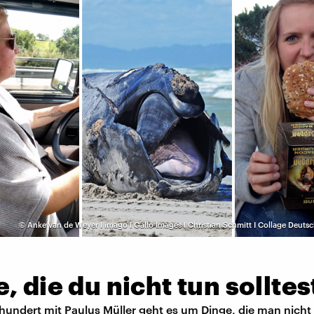
©
Anke van de Weyer I imago I Gallo Images I Christian Schmitt I Collage Deut
, die du nicht tun solltes
nhundert mit Paulus Müller geht es um Dinge, die man nicht 