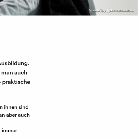
©
kallejipp | photocase.com
Ausbildung.
n man auch
e praktische
n ihnen sind
an aber auch
d immer