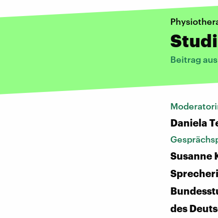
Physiother
Studi
Beitrag au
Moderatori
Daniela T
Gesprächsp
Susanne K
Sprecheri
Bundesst
des Deut