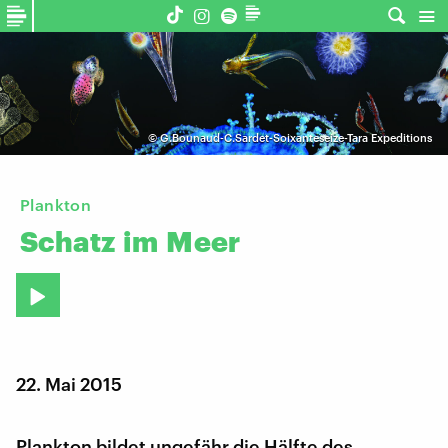
©
G.Bounaud-C.Sardet-Soixanteseize-Tara Expeditions
Plankton
Schatz
im
Meer
22. Mai 2015
Plankton bildet ungefähr die Hälfte des